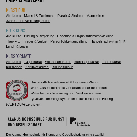
UNSER KURSANGEBOT
KUNST PUR
Alle Kurse
Malerei & Zeichnung
Plastik & Skulptur
Mappenkurs
Jahres- und Vertiefungskurse
PLUS KUNST
Alle Kurse
Bildung & Begleitung
Coaching & Organisationsentwicklung
Theory U
Trauer & Verlust
Persönlichkeitsentfaltung
Handelsfachwirt:in (IHK)
Lunch & Learn
KURSFORMATE
Alle Kurse
Tageskurse
Wochenendkurse
Mehrtageskurse
Jahreskurse
Kursreihen
Zertifikatskurse
Bildungsurlaub
Das staatlich anerkannte Bildungswerk Alanus
Werkhaus ist durch die Gesellschaft der deutschen
Wirtschaft zur Förderung und Zertifizierung von
Qualitätssicherungssystemen in der beruflichen Bildung
(CERTQUA) zertifiziert.
Die Alanus Hochschule für Kunst und Gesellschaft ist eine staatlich