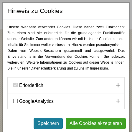
Hinweis zu Cookies
MERKLISTE (
0
)
Unsere Webseite verwendet Cookies. Diese haben zwei Funktionen:
Zum einen sind sie erforderlich für die grundlegende Funktionalität
unserer Website. Zum anderen können wir mit Hilfe der Cookies unsere
PLUS KUNST / Bildung & Begleitung
Inhalte für Sie immer weiter verbessern. Hierzu werden pseudonymisierte
Daten von Website-Besuchern gesammelt und ausgewertet. Das
Einverständnis in die Verwendung der Cookies können Sie jederzeit
Die Kurskategorie Bildung und Begleitung verbindet künstlerisches
widerrufen. Weitere Informationen zu Cookies auf dieser Website finden
Erleben und Erfahren mit professioneller Entwicklung. Die Angebote
Sie in unserer
Datenschutzerklärung
und zu uns im
Impressum
.
richten sich an Menschen, die
künstlerische und gestaltende
Prozesse
als Wege der Begleitung, Führung und Reflexion nutzen
möchten. Die Kurse fördern ästhetische Wahrnehmung, achtsame
Erforderlich
Präsenz und die Fähigkeit, künstlerische Zugänge in
pädagogische,
soziale oder andere berufliche Kontexte
zu integrieren.
GoogleAnalytics
KursNr 26.069
Wochenendkurse
/
Bildung &
Begleitung
/
PLUS KUNST
19.09.2026
-
20.09.2026
Speichern
Alle Cookies akzeptieren
Gruppen sicher und souverän leiten