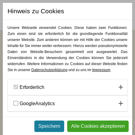
Hinweis zu Cookies
MERKLISTE (
0
)
Unsere Webseite verwendet Cookies. Diese haben zwei Funktionen:
Zum einen sind sie erforderlich für die grundlegende Funktionalität
unserer Website. Zum anderen können wir mit Hilfe der Cookies unsere
Jahresüberblick
Inhalte für Sie immer weiter verbessern. Hierzu werden pseudonymisierte
Daten von Website-Besuchern gesammelt und ausgewertet. Das
2026
JAN
FEB
MÄR
APR
MAI
JUN
JUL
SEP
Einverständnis in die Verwendung der Cookies können Sie jederzeit
OKT
NOV
DEZ
widerrufen. Weitere Informationen zu Cookies auf dieser Website finden
Sie in unserer
Datenschutzerklärung
und zu uns im
Impressum
.
Studienvorbereitung: Mappenkurs
Mappenkurs
/
KUNST PUR
02.11.2026
-
19.03.2027
DETAILS
Erforderlich
Linie & Entdeckung - Neugier im Zeichenprozess entfalten
GoogleAnalytics
Lunch & Learn
/
PLUS KUNST
04.11.2026
DETAILS
Speichern
Alle Cookies akzeptieren
Die Grundlagen der Ölmalerei
Wochenendkurse
/
Malerei & Zeichnung
/
KUNST PUR
06.11.2026
-