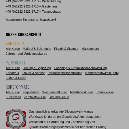
+49 (0)2222 9321-1713 – Weiterbildung
+49 (0)2222 9321-1715 – Gästehaus
+49 (0)2222 9321-1717 – Tagungshaus
Abonnieren Sie unseren
Newsletter
!
UNSER KURSANGEBOT
KUNST PUR
Alle Kurse
Malerei & Zeichnung
Plastik & Skulptur
Mappenkurs
Jahres- und Vertiefungskurse
PLUS KUNST
Alle Kurse
Bildung & Begleitung
Coaching & Organisationsentwicklung
Theory U
Trauer & Verlust
Persönlichkeitsentfaltung
Handelsfachwirt:in (IHK)
Lunch & Learn
KURSFORMATE
Alle Kurse
Tageskurse
Wochenendkurse
Mehrtageskurse
Jahreskurse
Kursreihen
Zertifikatskurse
Bildungsurlaub
Das staatlich anerkannte Bildungswerk Alanus
Werkhaus ist durch die Gesellschaft der deutschen
Wirtschaft zur Förderung und Zertifizierung von
Qualitätssicherungssystemen in der beruflichen Bildung