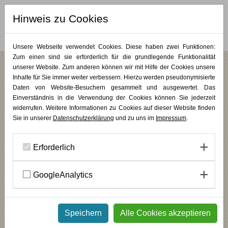
Hinweis zu Cookies
MERKLISTE (
0
)
Unsere Webseite verwendet Cookies. Diese haben zwei Funktionen:
Zum einen sind sie erforderlich für die grundlegende Funktionalität
unserer Website. Zum anderen können wir mit Hilfe der Cookies unsere
Jahresüberblick
Inhalte für Sie immer weiter verbessern. Hierzu werden pseudonymisierte
Daten von Website-Besuchern gesammelt und ausgewertet. Das
2026
JAN
FEB
MÄR
APR
MAI
JUN
JUL
SEP
Einverständnis in die Verwendung der Cookies können Sie jederzeit
OKT
NOV
DEZ
widerrufen. Weitere Informationen zu Cookies auf dieser Website finden
Sie in unserer
Datenschutzerklärung
und zu uns im
Impressum
.
Zukunftspfade
Bildungsurlaub
/
Mehrtageskurse
/
Bildung & Begleitung
/
PLUS
KUNST
/
Coaching & Organisationsentwicklung
09.03.2026
-
11.03.2026
Erforderlich
DETAILS
GoogleAnalytics
Organisationsentwicklung in Bewegung
Lunch & Learn
/
PLUS KUNST
11.03.2026
DETAILS
Speichern
Alle Cookies akzeptieren