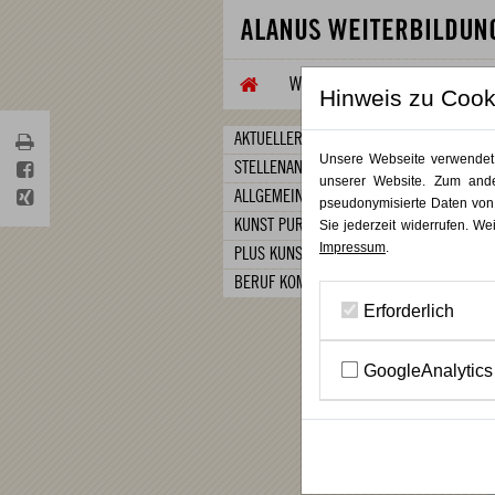
WEITERBILDUNG
TAGUNG
Hinweis zu Cook
AKTUELLER NEWSLETTER
Unsere Webseite verwendet C
STELLENANGEBOTE
unserer Website. Zum ande
ALLGEMEIN
pseudonymisierte Daten von
KUNST PUR
Sie jederzeit widerrufen. We
Impressum
.
PLUS KUNST
BERUF KOMPAKT
Erforderlich
GoogleAnalytics