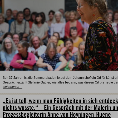
Seit 37 Jahren ist die Sommerakademie auf dem Johannishof ein Ort für künstle
Gespräch erzählt Stefanie Gather, wie alles begann, was diesen Ort bis heute
weiterlesen ...
„Es ist toll, wenn man Fähigkeiten in sich entde
nichts wusste.“ – Ein Gespräch mit der Malerin u
Prozessbegleiterin Anne von Hoyningen-Huene