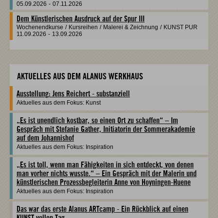
05.09.2026
-
07.11.2026
Dem Künstlerischen Ausdruck auf der Spur III
Wochenendkurse
/
Kursreihen
/
Malerei & Zeichnung
/
KUNST PUR
11.09.2026
-
13.09.2026
AKTUELLES AUS DEM ALANUS WERKHAUS
Ausstellung: Jens Reichert - substanziell
Aktuelles aus dem Fokus: Kunst
„Es ist unendlich kostbar, so einen Ort zu schaffen“ – Im
Gespräch mit Stefanie Gather, Initiatorin der Sommerakademie
auf dem Johannishof
Aktuelles aus dem Fokus: Inspiration
„Es ist toll, wenn man Fähigkeiten in sich entdeckt, von denen
man vorher nichts wusste.“ – Ein Gespräch mit der Malerin und
künstlerischen Prozessbegleiterin Anne von Hoyningen-Huene
Aktuelles aus dem Fokus: Inspiration
Das war das erste Alanus ARTcamp - Ein Rückblick auf einen
KUNST vollen Tag