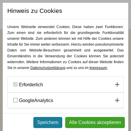
Hinweis zu Cookies
MERKLISTE (
0
)
Unsere Webseite verwendet Cookies. Diese haben zwei Funktionen:
Zum einen sind sie erforderlich für die grundlegende Funktionalität
Vor
unserer Website. Zum anderen können wir mit Hilfe der Cookies unsere
Inhalte für Sie immer weiter verbessern. Hierzu werden pseudonymisierte
KUNST VOLL LERNEN
Daten von Website-Besuchern gesammelt und ausgewertet. Das
Einverständnis in die Verwendung der Cookies können Sie jederzeit
widerrufen. Weitere Informationen zu Cookies auf dieser Website finden
Stöbern Sie in unserem Weiterbildungsangebot
Sie in unserer
Datenschutzerklärung
und zu uns im
Impressum
.
und finden Sie Ihren Favoriten!
Erforderlich
ZU DEN KURSEN
GoogleAnalytics
Speichern
Alle Cookies akzeptieren