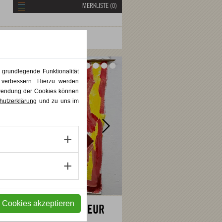
MERKLISTE (
0
)
Vor
Vor
 grundlegende Funktionalität
 verbessern. Hierzu werden
rwendung der Cookies können
hutzerklärung
und zu uns im
e Cookies akzeptieren
325,00 EUR