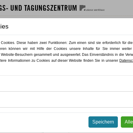
SHAUS
GÄSTEHAUS
GASTRO
AKTUELLES
KONTAKT
ies
Zurück
Zurück
T PUR
ookies. Diese haben zwei Funktionen: Zum einen sind sie erforderlich für die
ren können wir mit Hilfe der Cookies unsere Inhalte für Sie immer weiter
 Website-Besuchern gesammelt und ausgewertet. Das Einverständnis in die Ve
itere Informationen zu Cookies auf dieser Website finden Sie in unserer
Datensc
den freien Raum, den Ihnen Ihre
keln, verschiedene Herangehensweisen
rientiert zu arbeiten.
die Sie als ein Spielfeld der
rsetzung mit Farbe nutzen werden. Auf
he malerischen Mittel kennen, erproben
KursNr 26.053
dene Techniken des Auftragens und
künstlerischen Prozess das Suchen oft
Speichern
All
13.11.2026
-
15.11.2026
tensiven Auseinandersetzung mit Ihrem