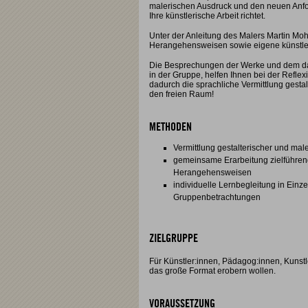
malerischen Ausdruck und den neuen Anfo
Ihre künstlerische Arbeit richtet.
Unter der Anleitung des Malers Martin Moh
Herangehensweisen sowie eigene künstler
Die Besprechungen der Werke und dem da
in der Gruppe, helfen Ihnen bei der Reflexi
dadurch die sprachliche Vermittlung gestal
den freien Raum!
METHODEN
Vermittlung gestalterischer und ma
gemeinsame Erarbeitung zielführend
Herangehensweisen
individuelle Lernbegleitung in Ein
Gruppenbetrachtungen
ZIELGRUPPE
Für Künstler:innen, Pädagog:innen, Kunstl
das große Format erobern wollen.
VORAUSSETZUNG