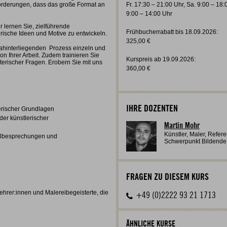
rderungen, dass das große Format an
Fr. 17:30 – 21:00 Uhr, Sa. 9:00 – 18
9:00 – 14:00 Uhr
r lernen Sie, zielführende
Frühbucherrabatt bis 18.09.2026:
ische Ideen und Motive zu entwickeln.
325,00 €
hinterliegenden Prozess einzeln und
on Ihrer Arbeit. Zudem trainieren Sie
Kurspreis ab 19.09.2026:
terischer Fragen. Erobern Sie mit uns
360,00 €
IHRE DOZENTEN
lerischer Grundlagen
er künstlerischer
Martin Mohr
Künstler, Maler, Refe
zelbesprechungen und
Schwerpunkt Bildende
FRAGEN ZU DIESEM KURS
ehrer:innen und Malereibegeisterte, die
+49 (0)2222 93 21 1713
ÄHNLICHE KURSE