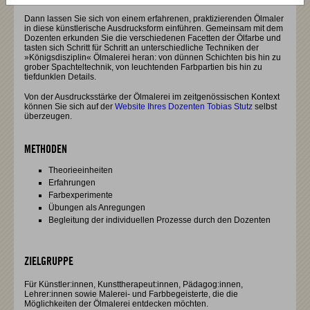
Dann lassen Sie sich von einem erfahrenen, praktizierenden Ölmaler
in diese künstlerische Ausdrucksform einführen. Gemeinsam mit dem
Dozenten erkunden Sie die verschiedenen Facetten der Ölfarbe und
tasten sich Schritt für Schritt an unterschiedliche Techniken der
»Königsdisziplin« Ölmalerei heran: von dünnen Schichten bis hin zu
grober Spachteltechnik, von leuchtenden Farbpartien bis hin zu
tiefdunklen Details.
Von der Ausdrucksstärke der Ölmalerei im zeitgenössischen Kontext
können Sie sich auf der
Website Ihres Dozenten Tobias Stutz
selbst
überzeugen.
METHODEN
Theorieeinheiten
Erfahrungen
Farbexperimente
Übungen als Anregungen
Begleitung der individuellen Prozesse durch den Dozenten
ZIELGRUPPE
Für Künstler:innen, Kunsttherapeut:innen, Pädagog:innen,
Lehrer:innen sowie Malerei- und Farbbegeisterte, die die
Möglichkeiten der Ölmalerei entdecken möchten.