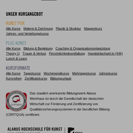
UNSER KURSANGEBOT
KUNST PUR
Alle Kurse
Malerei & Zeichnung
Plastik & Skulptur
Mappenkurs
Jahres- und Vertiefungskurse
PLUS KUNST
Alle Kurse
Bildung & Begleitung
Coaching & Organisationsentwicklung
Theory U
Trauer & Verlust
Persönlichkeitsentfaltung
Handelsfachwirt:in (IHK)
Lunch & Learn
KURSFORMATE
Alle Kurse
Tageskurse
Wochenendkurse
Mehrtageskurse
Jahreskurse
Kursreihen
Zertifikatskurse
Bildungsurlaub
Das staatlich anerkannte Bildungswerk Alanus
Werkhaus ist durch die Gesellschaft der deutschen
Wirtschaft zur Förderung und Zertifizierung von
Qualitätssicherungssystemen in der beruflichen Bildung
(CERTQUA) zertifiziert.