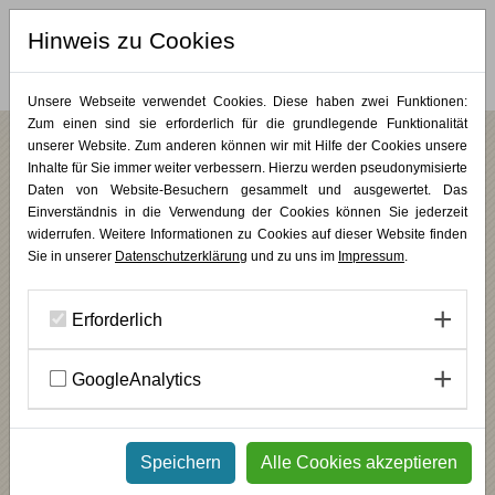
Hinweis zu Cookies
MERKLISTE (
0
)
Unsere Webseite verwendet Cookies. Diese haben zwei Funktionen:
Zum einen sind sie erforderlich für die grundlegende Funktionalität
unserer Website. Zum anderen können wir mit Hilfe der Cookies unsere
Inhalte für Sie immer weiter verbessern. Hierzu werden pseudonymisierte
/
/
Wochenendkurse
Malerei & Zeichnung
KUNST PUR
Daten von Website-Besuchern gesammelt und ausgewertet. Das
Die Grundlagen der Ölmalerei
Einverständnis in die Verwendung der Cookies können Sie jederzeit
widerrufen. Weitere Informationen zu Cookies auf dieser Website finden
Sie in unserer
Datenschutzerklärung
und zu uns im
Impressum
.
Wie Sie mit Ölfarben Ihr Bild zum Leuchten bringen
INHALT
Erforderlich
In diesem Kurs lernen Sie die Grundlagen der Ölmalerei kennen.
Dies beinhaltet neben theoretischem Input zum Hintergrund der
Kunstform und der Farbenlehre vor allen Dingen die praktische
GoogleAnalytics
Umsetzung auf der Leinwand. Sie erlernen einen vielfältigen,
individuellen und souveränen Umgang mit Ölfarben.
________
Speichern
Alle Cookies akzeptieren
Sie sind fasziniert von der Intensität der Ölfarben, haben sich aber
bisher noch nicht an diese Technik herangetraut? Sie haben bereits
in Öl gemalt, waren jedoch unzufrieden mit dem Ergebnis?