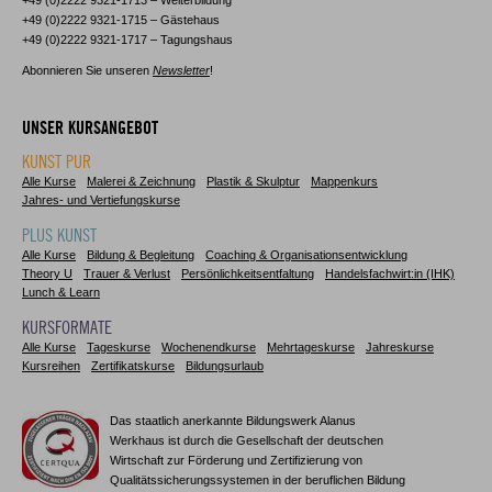
+49 (0)2222 9321-1713 – Weiterbildung
+49 (0)2222 9321-1715 – Gästehaus
+49 (0)2222 9321-1717 – Tagungshaus
Abonnieren Sie unseren
Newsletter
!
UNSER KURSANGEBOT
KUNST PUR
Alle Kurse
Malerei & Zeichnung
Plastik & Skulptur
Mappenkurs
Jahres- und Vertiefungskurse
PLUS KUNST
Alle Kurse
Bildung & Begleitung
Coaching & Organisationsentwicklung
Theory U
Trauer & Verlust
Persönlichkeitsentfaltung
Handelsfachwirt:in (IHK)
Lunch & Learn
KURSFORMATE
Alle Kurse
Tageskurse
Wochenendkurse
Mehrtageskurse
Jahreskurse
Kursreihen
Zertifikatskurse
Bildungsurlaub
Das staatlich anerkannte Bildungswerk Alanus
Werkhaus ist durch die Gesellschaft der deutschen
Wirtschaft zur Förderung und Zertifizierung von
Qualitätssicherungssystemen in der beruflichen Bildung