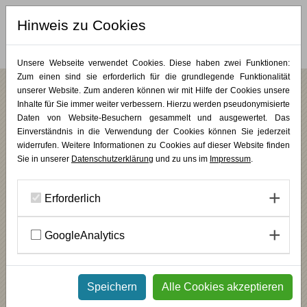
Hinweis zu Cookies
MERKLISTE (
0
)
Unsere Webseite verwendet Cookies. Diese haben zwei Funktionen:
Zum einen sind sie erforderlich für die grundlegende Funktionalität
unserer Website. Zum anderen können wir mit Hilfe der Cookies unsere
„Es ist unendlich kostbar, so einen Ort zu
Inhalte für Sie immer weiter verbessern. Hierzu werden pseudonymisierte
Daten von Website-Besuchern gesammelt und ausgewertet. Das
schaffen“ – Im Gespräch mit Stefanie
Einverständnis in die Verwendung der Cookies können Sie jederzeit
Gather, Initiatorin der Sommerakademie
widerrufen. Weitere Informationen zu Cookies auf dieser Website finden
auf dem Johannishof
Sie in unserer
Datenschutzerklärung
und zu uns im
Impressum
.
Erforderlich
GoogleAnalytics
Speichern
Alle Cookies akzeptieren