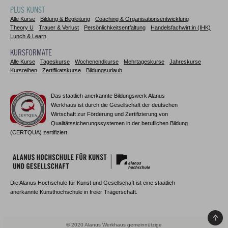
PLUS KUNST
Alle Kurse
Bildung & Begleitung
Coaching & Organisationsentwicklung
Theory U
Trauer & Verlust
Persönlichkeitsentfaltung
Handelsfachwirt:in (IHK)
Lunch & Learn
KURSFORMATE
Alle Kurse
Tageskurse
Wochenendkurse
Mehrtageskurse
Jahreskurse
Kursreihen
Zertifikatskurse
Bildungsurlaub
Das staatlich anerkannte Bildungswerk Alanus
Werkhaus ist durch die Gesellschaft der deutschen
Wirtschaft zur Förderung und Zertifizierung von
Qualitätssicherungssystemen in der beruflichen Bildung
(CERTQUA) zertifiziert.
Die Alanus Hochschule für Kunst und Gesellschaft ist eine staatlich
anerkannte Kunsthochschule in freier Trägerschaft.
© 2020 Alanus Werkhaus gemeinnützige