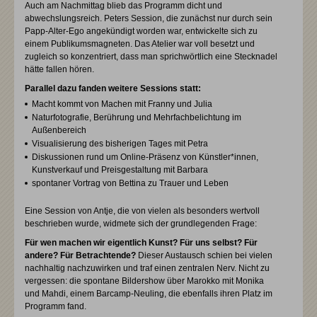
Auch am Nachmittag blieb das Programm dicht und
abwechslungsreich. Peters Session, die zunächst nur durch sein
Papp-Alter-Ego angekündigt worden war, entwickelte sich zu
einem Publikumsmagneten. Das Atelier war voll besetzt und
zugleich so konzentriert, dass man sprichwörtlich eine Stecknadel
hätte fallen hören.
Parallel dazu fanden weitere Sessions statt:
Macht kommt von Machen mit Franny und Julia
Naturfotografie, Berührung und Mehrfachbelichtung im
Außenbereich
Visualisierung des bisherigen Tages mit Petra
Diskussionen rund um Online-Präsenz von Künstler*innen,
Kunstverkauf und Preisgestaltung mit Barbara
spontaner Vortrag von Bettina zu Trauer und Leben
Eine Session von Antje, die von vielen als besonders wertvoll
beschrieben wurde, widmete sich der grundlegenden Frage:
Für wen machen wir eigentlich Kunst? Für uns selbst? Für
andere? Für Betrachtende?
Dieser Austausch schien bei vielen
nachhaltig nachzuwirken und traf einen zentralen Nerv. Nicht zu
vergessen: die spontane Bildershow über Marokko mit Monika
und Mahdi, einem Barcamp-Neuling, die ebenfalls ihren Platz im
Programm fand.