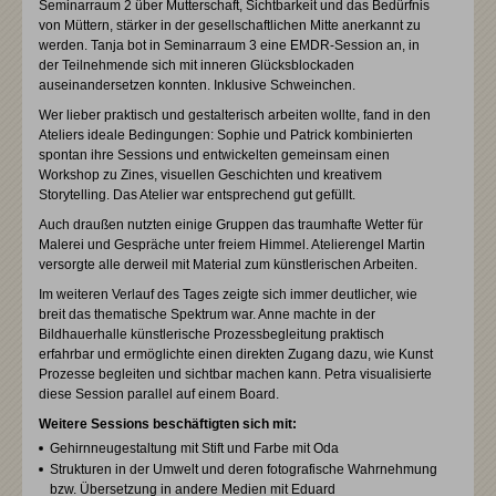
Seminarraum 2 über Mutterschaft, Sichtbarkeit und das Bedürfnis
von Müttern, stärker in der gesellschaftlichen Mitte anerkannt zu
werden. Tanja bot in Seminarraum 3 eine EMDR-Session an, in
der Teilnehmende sich mit inneren Glücksblockaden
auseinandersetzen konnten. Inklusive Schweinchen.
Wer lieber praktisch und gestalterisch arbeiten wollte, fand in den
Ateliers ideale Bedingungen: Sophie und Patrick kombinierten
spontan ihre Sessions und entwickelten gemeinsam einen
Workshop zu Zines, visuellen Geschichten und kreativem
Storytelling. Das Atelier war entsprechend gut gefüllt.
Auch draußen nutzten einige Gruppen das traumhafte Wetter für
Malerei und Gespräche unter freiem Himmel. Atelierengel Martin
versorgte alle derweil mit Material zum künstlerischen Arbeiten.
Im weiteren Verlauf des Tages zeigte sich immer deutlicher, wie
breit das thematische Spektrum war. Anne machte in der
Bildhauerhalle künstlerische Prozessbegleitung praktisch
erfahrbar und ermöglichte einen direkten Zugang dazu, wie Kunst
Prozesse begleiten und sichtbar machen kann. Petra visualisierte
diese Session parallel auf einem Board.
Weitere Sessions beschäftigten sich mit:
Gehirnneugestaltung mit Stift und Farbe mit Oda
Strukturen in der Umwelt und deren fotografische Wahrnehmung
bzw. Übersetzung in andere Medien mit Eduard