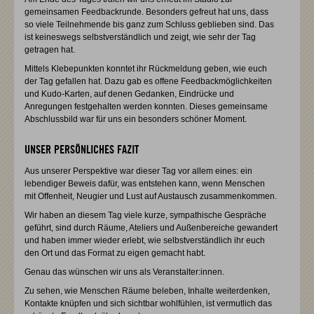
gemeinsamen Feedbackrunde. Besonders gefreut hat uns, dass
so viele Teilnehmende bis ganz zum Schluss geblieben sind. Das
ist keineswegs selbstverständlich und zeigt, wie sehr der Tag
getragen hat.
Mittels Klebepunkten konntet ihr Rückmeldung geben, wie euch
der Tag gefallen hat. Dazu gab es offene Feedbackmöglichkeiten
und Kudo-Karten, auf denen Gedanken, Eindrücke und
Anregungen festgehalten werden konnten. Dieses gemeinsame
Abschlussbild war für uns ein besonders schöner Moment.
UNSER PERSÖNLICHES FAZIT
Aus unserer Perspektive war dieser Tag vor allem eines: ein
lebendiger Beweis dafür, was entstehen kann, wenn Menschen
mit Offenheit, Neugier und Lust auf Austausch zusammenkommen.
Wir haben an diesem Tag viele kurze, sympathische Gespräche
geführt, sind durch Räume, Ateliers und Außenbereiche gewandert
und haben immer wieder erlebt, wie selbstverständlich ihr euch
den Ort und das Format zu eigen gemacht habt.
Genau das wünschen wir uns als Veranstalter:innen.
Zu sehen, wie Menschen Räume beleben, Inhalte weiterdenken,
Kontakte knüpfen und sich sichtbar wohlfühlen, ist vermutlich das