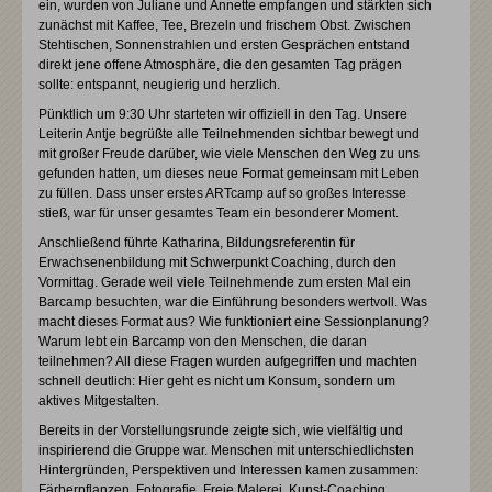
ein, wurden von Juliane und Annette empfangen und stärkten sich
zunächst mit Kaffee, Tee, Brezeln und frischem Obst. Zwischen
Stehtischen, Sonnenstrahlen und ersten Gesprächen entstand
direkt jene offene Atmosphäre, die den gesamten Tag prägen
sollte: entspannt, neugierig und herzlich.
Pünktlich um 9:30 Uhr starteten wir offiziell in den Tag. Unsere
Leiterin Antje begrüßte alle Teilnehmenden sichtbar bewegt und
mit großer Freude darüber, wie viele Menschen den Weg zu uns
gefunden hatten, um dieses neue Format gemeinsam mit Leben
zu füllen. Dass unser erstes ARTcamp auf so großes Interesse
stieß, war für unser gesamtes Team ein besonderer Moment.
Anschließend führte Katharina, Bildungsreferentin für
Erwachsenenbildung mit Schwerpunkt Coaching, durch den
Vormittag. Gerade weil viele Teilnehmende zum ersten Mal ein
Barcamp besuchten, war die Einführung besonders wertvoll. Was
macht dieses Format aus? Wie funktioniert eine Sessionplanung?
Warum lebt ein Barcamp von den Menschen, die daran
teilnehmen? All diese Fragen wurden aufgegriffen und machten
schnell deutlich: Hier geht es nicht um Konsum, sondern um
aktives Mitgestalten.
Bereits in der Vorstellungsrunde zeigte sich, wie vielfältig und
inspirierend die Gruppe war. Menschen mit unterschiedlichsten
Hintergründen, Perspektiven und Interessen kamen zusammen:
Färberpflanzen, Fotografie, Freie Malerei, Kunst-Coaching,