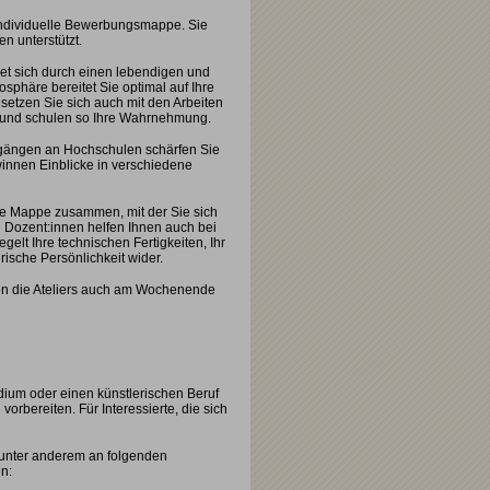
e individuelle Bewerbungsmappe. Sie
n unterstützt.
net sich durch einen lebendigen und
sphäre bereitet Sie optimal auf Ihre
 setzen Sie sich auch mit den Arbeiten
 und schulen so Ihre Wahrnehmung.
ängen an Hochschulen schärfen Sie
winnen Einblicke in verschiedene
re Mappe zusammen, mit der Sie sich
e Dozent:innen helfen Ihnen auch bei
gelt Ihre technischen Fertigkeiten, Ihr
sche Persönlichkeit wider.
nen die Ateliers auch am Wochenende
tudium oder einen künstlerischen Beruf
rbereiten. Für Interessierte, die sich
 unter anderem an folgenden
n: