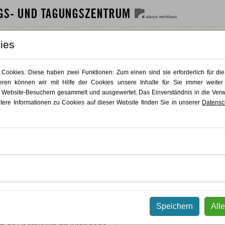
SHAUS
GÄSTEHAUS
GASTRO
AKTUELLES
KONTAKT
ies
Zurück
Zurück
ookies. Diese haben zwei Funktionen: Zum einen sind sie erforderlich für die
ren können wir mit Hilfe der Cookies unsere Inhalte für Sie immer weiter
ppenkurs
 Website-Besuchern gesammelt und ausgewertet. Das Einverständnis in die Ve
itere Informationen zu Cookies auf dieser Website finden Sie in unserer
Datensc
in Freier Kunst, Grafik und
herapie
nge wie Grafik, Design, Kunstpädagogik
igen Studieninteressierte zur Aufnahme
e erstellt man eine solche Mappe?
 hinein? Wie kann meine Bewerbung
KursNr 26.050
uf ihrem kreativen Weg zur
er Kurs ist umfassend, zeitintensiv
Speichern
All
02.11.2026
-
19.03.2027
on Grundlagen in verschiedenen
 der Spezialisierung Ihres individuellen