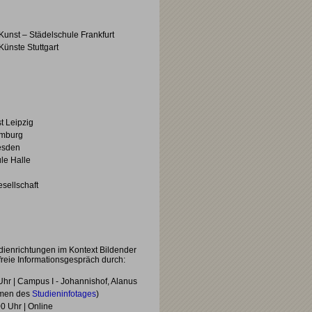
Kunst – Städelschule Frankfurt
ünste Stuttgart
t Leipzig
amburg
esden
le Halle
sellschaft
udienrichtungen im Kontext Bildender
reie Informationsgespräch durch:
Uhr | Campus I - Johannishof, Alanus
hmen des
Studieninfotages
)
0 Uhr | Online