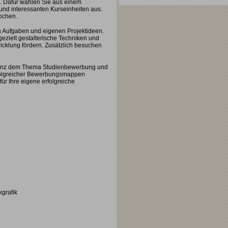
en. Dafür wählen Sie aus einem
n und interessanten Kurseinheiten aus.
Wochen.
n Aufgaben und eigenen Projektideen.
gezielt gestalterische Techniken und
ntwicklung fördern. Zusätzlich besuchen
 ganz dem Thema Studienbewerbung und
folgreicher Bewerbungsmappen
ür Ihre eigene erfolgreiche
grafik