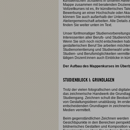
künstlerischen Schaffens in unseren Atelier
Mappe zusammen mit beratenden Doziere
Vollzeitkurses ist es, Ihr künstlerisches Ta
Bewerbung an einer Hochschule oder Akad
können Sie auch außerhalb der Unterricht
Ateliergemeinschaft arbeiten. Alle Details
finden Sie weiter unten im Text.
Unser fünfmonatiger Studienvorbereitungs
Interessenten aller Berufs- und Studienric
Wenn Sie sich noch nicht entschieden hab
gestalterischen Beruf Sie arbeiten möchte
Studienorientierung und Studienwahl unter
Studien- und Berufsmöglichkeiten vermittel
tätigen Dozent:innen auch Einblicke in kün
Der Aufbau des Mappenkurses im Überb
STUDIENBLOCK I: GRUNDLAGEN
Trotz der vielen fotografischen und digita
das zeichnerische Handwerk die Grundlage
Studiengang. Zeichnen schult die Beobac
von Gestaltungsideen unablässig. Im erst
entscheidenden Grundlagen in zeichneris
Medien vermittelt.
Beim gegenständlichen Zeichnen werden 
Gesichtspunkte in den Bereichen perspekt
bildnerisches Gestalten und Komposition v