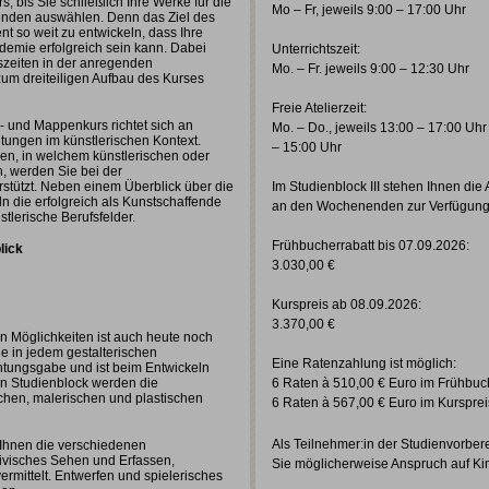
s, bis Sie schließlich Ihre Werke für die
Mo – Fr, jeweils 9:00 – 17:00 Uhr
nden auswählen. Denn das Ziel des
lent so weit zu entwickeln, dass Ihre
emie erfolgreich sein kann. Dabei
Unterrichtszeit:
szeiten in der anregenden
Mo. – Fr. jeweils 9:00 – 12:30 Uhr
 zum dreiteiligen Aufbau des Kurses
Freie Atelierzeit:
- und Mappenkurs richtet sich an
Mo. – Do., jeweils 13:00 – 17:00 Uhr
htungen im künstlerischen Kontext.
– 15:00 Uhr
en, in welchem künstlerischen oder
n, werden Sie bei der
stützt. Neben einem Überblick über die
Im Studienblock III stehen Ihnen die 
n die erfolgreich als Kunstschaffende
an den Wochenenden zur Verfügung
stlerische Berufsfelder.
Frühbucherrabatt bis 07.09.2026:
lick
3.030,00 €
Kurspreis ab 08.09.2026:
3.370,00 €
len Möglichkeiten ist auch heute noch
 in jedem gestalterischen
Eine Ratenzahlung ist möglich:
htungsgabe und ist beim Entwickeln
en Studienblock werden die
6 Raten à 510,00 € Euro im Frühbuc
chen, malerischen und plastischen
6 Raten à 567,00 € Euro im Kursprei
Als Teilnehmer:in der Studienvorber
Ihnen die verschiedenen
ivisches Sehen und Erfassen,
Sie möglicherweise Anspruch auf Ki
ermittelt. Entwerfen und spielerisches