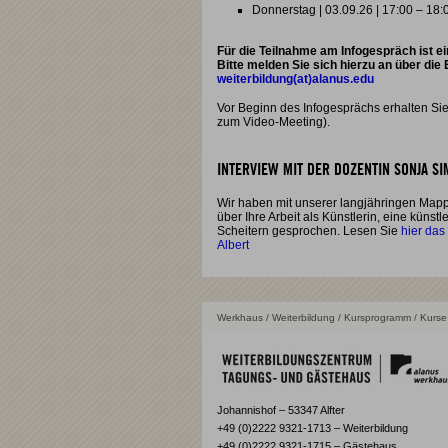
Donnerstag | 03.09.26 | 17:00 – 18:
Für die Teilnahme am Infogespräch ist e
Bitte melden Sie sich hierzu an über die
weiterbildung(at)alanus.edu
Vor Beginn des Infogesprächs erhalten Sie
zum Video-Meeting).
INTERVIEW MIT DER DOZENTIN SONJA S
Wir haben mit unserer langjähringen Map
über Ihre Arbeit als Künstlerin, eine künst
Scheitern gesprochen. Lesen Sie
hier das
Albert
Werkhaus
/
Weiterbildung
/
Kursprogramm
/ Kurse 
Johannishof – 53347 Alfter
+49 (0)2222 9321-1713 – Weiterbildung
+49 (0)2222 9321-1715 – Gästehaus