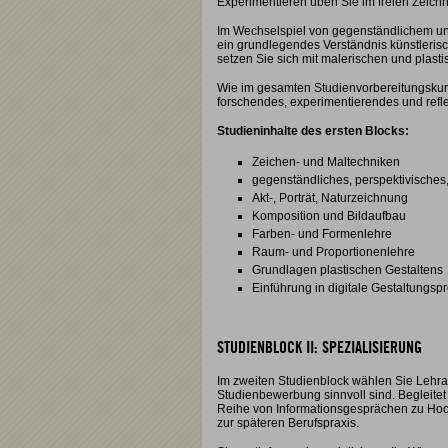
Experimentieren üben Sie im freien Zeich
Im Wechselspiel von gegenständlichem und
ein grundlegendes Verständnis künstleris
setzen Sie sich mit malerischen und pla
Wie im gesamten Studienvorbereitungskurs 
forschendes, experimentierendes und refle
Studieninhalte des ersten Blocks:
Zeichen- und Maltechniken
gegenständliches, perspektivisches
Akt-, Porträt, Naturzeichnung
Komposition und Bildaufbau
Farben- und Formenlehre
Raum- und Proportionenlehre
Grundlagen plastischen Gestaltens
Einführung in digitale Gestaltungs
STUDIENBLOCK II: SPEZIALISIERUNG
Im zweiten Studienblock wählen Sie Lehran
Studienbewerbung sinnvoll sind. Begleite
Reihe von Informationsgesprächen zu Ho
zur späteren Berufspraxis.