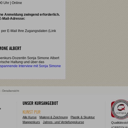
00 Uhr | Online
ine Anmeldung zwingend erforderlich.
 E-Mail-Adresse:
 per E-Mail Ihre Zugangsdaten (Link
IMONE ALBERT
penkurs-Dozentin Sonja Simone Albert
lerische Haltung und über das
 spannende Interview mit Sonja Simone
- Detailansicht
UNSER KURSANGEBOT
KUNST PUR
Alle Kurse
Malerei & Zeichnung
Plastik & Skulptur
Mappenkurs
Jahres- und Vertiefungskurse
Qualitätssi
(CERTQUA) z