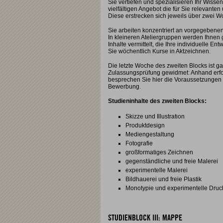
Sie vertiefen und spezialisieren Ihr Wiss
vielfältigen Angebot die für Sie relevante
Diese erstrecken sich jeweils über zwei 
Sie arbeiten konzentriert an vorgegebene
In kleineren Ateliergruppen werden Ihnen 
Inhalte vermittelt, die Ihre individuelle E
Sie wöchentlich Kurse in Aktzeichnen.
Die letzte Woche des zweiten Blocks ist
Zulassungsprüfung gewidmet: Anhand er
besprechen Sie hier die Voraussetzungen f
Bewerbung.
Studieninhalte des zweiten Blocks:
Skizze und Illustration
Produktdesign
Mediengestaltung
Fotografie
großformatiges Zeichnen
gegenständliche und freie Malerei
experimentelle Malerei
Bildhauerei und freie Plastik
Monotypie und experimentelle Druck
STUDIENBLOCK III: MAPPE