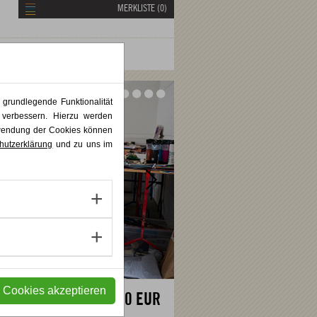
MERKLISTE (
0
)
Vor
Vor
 grundlegende Funktionalität
 verbessern. Hierzu werden
rwendung der Cookies können
hutzerklärung
und zu uns im
e Cookies akzeptieren
3.030,00 EUR