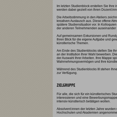
Im letzten Studienblock erstellen Sie Ihr
werden dabei gezielt von Ihren Dozent:inne
Die Arbeitsstimmung in den Ateliers zeich
kreativen Austausch aus. Diese offene Atmo
spätere Studiensituation vor. In Kolloquien
der anderen Teilnehmenden auseinander
Auf gemeinsamen Exkursionen und Rundg
Ihren Blick für die eigene Aufgabe und ge
künstlerische Themen.
Am Ende des Studienblocks stellen Sie Ih
an der Institution Ihrer Wahl bewerben. Di
der Auswahl Ihrer Arbeiten. Ihre Mappe spie
Wahrnehmungsvermögen und Ihre künstleri
Während des Studienblocks III stehen Ih
zur Verfügung.
ZIELGRUPPE
Für alle, die sich für ein künstlerisches S
interessieren und eine Bewerbungsmappe vo
intensiv künstlerisch betätigen wollen.
Absolvent:innen der letzten Jahre wurden
Hochschulen und Akademien angenomme