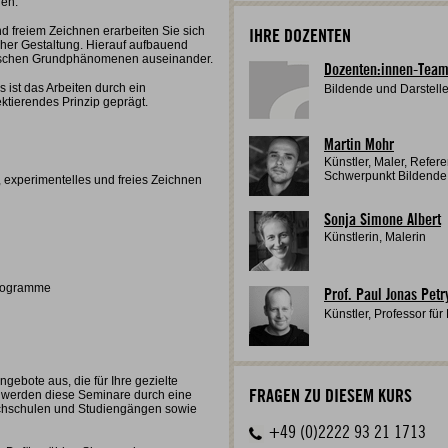
nen.
 freiem Zeichnen erarbeiten Sie sich
IHRE DOZENTEN
cher Gestaltung. Hierauf aufbauend
stischen Grundphänomenen auseinander.
Dozenten:innen-Tea
ist das Arbeiten durch ein
Bildende und Darstell
ktierendes Prinzip geprägt.
Martin Mohr
Künstler, Maler, Refe
Schwerpunkt Bildende
, experimentelles und freies Zeichnen
Sonja Simone Albert
Künstlerin, Malerin
programme
Prof. Paul Jonas Petr
Künstler, Professor für
gebote aus, die für Ihre gezielte
FRAGEN ZU DIESEM KURS
t werden diese Seminare durch eine
chschulen und Studiengängen sowie
+49 (0)2222 93 21 1713