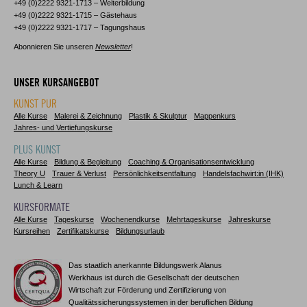
+49 (0)2222 9321-1713 – Weiterbildung
+49 (0)2222 9321-1715 – Gästehaus
+49 (0)2222 9321-1717 – Tagungshaus
Abonnieren Sie unseren
Newsletter
!
UNSER KURSANGEBOT
KUNST PUR
Alle Kurse
Malerei & Zeichnung
Plastik & Skulptur
Mappenkurs
Jahres- und Vertiefungskurse
PLUS KUNST
Alle Kurse
Bildung & Begleitung
Coaching & Organisationsentwicklung
Theory U
Trauer & Verlust
Persönlichkeitsentfaltung
Handelsfachwirt:in (IHK)
Lunch & Learn
KURSFORMATE
Alle Kurse
Tageskurse
Wochenendkurse
Mehrtageskurse
Jahreskurse
Kursreihen
Zertifikatskurse
Bildungsurlaub
Das staatlich anerkannte Bildungswerk Alanus
Werkhaus ist durch die Gesellschaft der deutschen
Wirtschaft zur Förderung und Zertifizierung von
Qualitätssicherungssystemen in der beruflichen Bildung