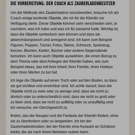
DIE VORBEREITUNG: DER COACH ALS ZAUBERLADENBESITZER
Um die Methode des Zauberladens vorzubereiten, brauche ich als
Coach einige konkrete Objekte, die ich für die Klientin zur
Verfügung stelle. Diese Objekte können sehr verschieden sein, je
nachdem, was ich habe und was ich für passend halte. Wichtig ist,
dass die Objekte symbolisch sein können und dass sie
abwechslungsreich und anregend sind. Ich kann zum Beispiel
Figuren, Puppen, Tücher, Fotos, Steine, Schmuck, Spielzeug,
Kerzen, Blumen, Karten, Bücher oder andere Gegenstände
benutzen. Ich kann auch Objekte auswählen, die einen Bezug zu
dem Thema oder dem Anliegen der Klientin haben, wie zum
Beispiel etwas, das mit ihrer Arbeit, ihrer Familie, ihren Hobbys
oder ihren Werten zu tun hat.
Ich lege die Objekte auf einen Tisch oder auf den Boden, so dass
sie gut sichtbar und erreichbar sind. Ich achte darauf, dass die
Objekte nicht zu viele oder zu wenige sind, dass sie nicht zu
ähnlich oder zu unterschiedlich sind, dass sie nicht zu groß oder
zu klein sind, dass sie nicht zu auffällig oder zu unauffällig sind.
Ich versuche, ein Gleichgewicht zu
finden, das die Neugier und die Fantasie der Klientin fördert, ohne
sie zu überfordern oder zu langweilen. Ich bin der
Zauberladenbesitzer, der der Klientin eine Auswahl an Schätzen
bietet, die sie nach ihrem Belieben nutzen kann.