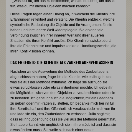
· „Was tust du, um das zu bekommen, was du brauchst, um das zu
tun, was du mit diesen Objekten machen kannst?“
Diese Fragen regen einen Dialog an, in welchem die Klientin ihre
Erfahrungen reflektiert und versteht. Die Klientin entdeckt, welche
symbolische Bedeutung die Objekte und ihr Arrangement für sie
haben und ihre innere Welt widerspiegeln. Sie erkennt die
Verbindung zwischen ihrer inneren Welt und ihrer äußeren
Situation, die ihren Konflikt auslöst. Die Klientin entwickelt durch
ihre die Erkenntnisse und Impulse konkrete Handlungsschritte, die
ihren Konflikt lösen können.
DAS ERGEBNIS: DIE KLIENTIN ALS ZAUBERLADENVERLASSERIN
Nachdem wir die Auswertung der Methode des Zauberladens
abgeschlossen haben, frage ich die Klientin, wie es ihr geht und
was sie aus der Methode mitnimmt. Ich frage sie auch, ob sie
etwas zurücklassen oder etwas mitnehmen möchte. Ich gebe ihr
die Möglichkeit, sich von den Objekten zu verabschieden oder sie
zu behalten. Ich gebe ihr auch die Möglichkeit, mir ein Feedback
zu geben oder mir Fragen zu stellen. Ich bedanke mich bei ihr für
ihre Bereitschaft und ihre Offenheit. Ich verabschiede mich von ihr
und lade sie ein, den Zauberladen zu verlassen. Julia sagt mir,
dass es ihr gut geht und dass sie viel aus der Methode gelernt hat.
Sie habe erkannt, wie unglücklich sie in ihrem Job ist und dass sie
etwas ändern muss. Sie wolle sich nach einer neuen