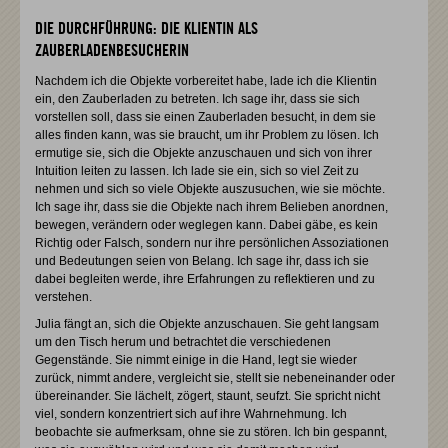
DIE DURCHFÜHRUNG: DIE KLIENTIN ALS
ZAUBERLADENBESUCHERIN
Nachdem ich die Objekte vorbereitet habe, lade ich die Klientin
ein, den Zauberladen zu betreten. Ich sage ihr, dass sie sich
vorstellen soll, dass sie einen Zauberladen besucht, in dem sie
alles finden kann, was sie braucht, um ihr Problem zu lösen. Ich
ermutige sie, sich die Objekte anzuschauen und sich von ihrer
Intuition leiten zu lassen. Ich lade sie ein, sich so viel Zeit zu
nehmen und sich so viele Objekte auszusuchen, wie sie möchte.
Ich sage ihr, dass sie die Objekte nach ihrem Belieben anordnen,
bewegen, verändern oder weglegen kann. Dabei gäbe, es kein
Richtig oder Falsch, sondern nur ihre persönlichen Assoziationen
und Bedeutungen seien von Belang. Ich sage ihr, dass ich sie
dabei begleiten werde, ihre Erfahrungen zu reflektieren und zu
verstehen.
Julia fängt an, sich die Objekte anzuschauen. Sie geht langsam
um den Tisch herum und betrachtet die verschiedenen
Gegenstände. Sie nimmt einige in die Hand, legt sie wieder
zurück, nimmt andere, vergleicht sie, stellt sie nebeneinander oder
übereinander. Sie lächelt, zögert, staunt, seufzt. Sie spricht nicht
viel, sondern konzentriert sich auf ihre Wahrnehmung. Ich
beobachte sie aufmerksam, ohne sie zu stören. Ich bin gespannt,