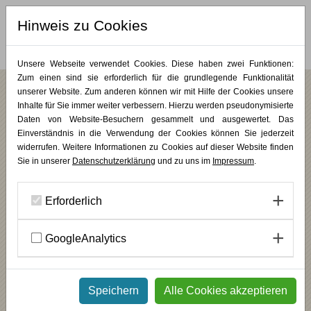
Hinweis zu Cookies
MERKLISTE (
0
)
Unsere Webseite verwendet Cookies. Diese haben zwei Funktionen:
Zum einen sind sie erforderlich für die grundlegende Funktionalität
unserer Website. Zum anderen können wir mit Hilfe der Cookies unsere
Wie ein Zauberladen neue Erkenntnisse
Inhalte für Sie immer weiter verbessern. Hierzu werden pseudonymisierte
bringt - Ein Psychodrama-Tool für das
Daten von Website-Besuchern gesammelt und ausgewertet. Das
Einverständnis in die Verwendung der Cookies können Sie jederzeit
Einzelcoaching
widerrufen. Weitere Informationen zu Cookies auf dieser Website finden
Sie in unserer
Datenschutzerklärung
und zu uns im
Impressum
.
Erforderlich
GoogleAnalytics
Speichern
Alle Cookies akzeptieren