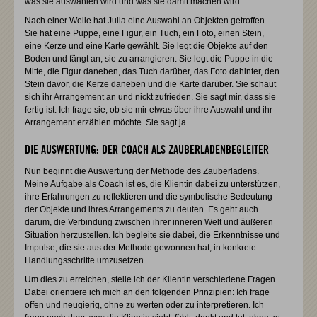
was sie auswählen wird und was sie damit machen wird.
Nach einer Weile hat Julia eine Auswahl an Objekten getroffen.
Sie hat eine Puppe, eine Figur, ein Tuch, ein Foto, einen Stein,
eine Kerze und eine Karte gewählt. Sie legt die Objekte auf den
Boden und fängt an, sie zu arrangieren. Sie legt die Puppe in die
Mitte, die Figur daneben, das Tuch darüber, das Foto dahinter, den
Stein davor, die Kerze daneben und die Karte darüber. Sie schaut
sich ihr Arrangement an und nickt zufrieden. Sie sagt mir, dass sie
fertig ist. Ich frage sie, ob sie mir etwas über ihre Auswahl und ihr
Arrangement erzählen möchte. Sie sagt ja.
DIE AUSWERTUNG: DER COACH ALS ZAUBERLADENBEGLEITER
Nun beginnt die Auswertung der Methode des Zauberladens.
Meine Aufgabe als Coach ist es, die Klientin dabei zu unterstützen,
ihre Erfahrungen zu reflektieren und die symbolische Bedeutung
der Objekte und ihres Arrangements zu deuten. Es geht auch
darum, die Verbindung zwischen ihrer inneren Welt und äußeren
Situation herzustellen. Ich begleite sie dabei, die Erkenntnisse und
Impulse, die sie aus der Methode gewonnen hat, in konkrete
Handlungsschritte umzusetzen.
Um dies zu erreichen, stelle ich der Klientin verschiedene Fragen.
Dabei orientiere ich mich an den folgenden Prinzipien: Ich frage
offen und neugierig, ohne zu werten oder zu interpretieren. Ich