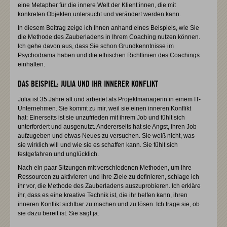
eine Metapher für die innere Welt der Klient:innen, die mit
konkreten Objekten untersucht und verändert werden kann.
In diesem Beitrag zeige ich Ihnen anhand eines Beispiels, wie Sie
die Methode des Zauberladens in Ihrem Coaching nutzen können.
Ich gehe davon aus, dass Sie schon Grundkenntnisse im
Psychodrama haben und die ethischen Richtlinien des Coachings
einhalten.
DAS BEISPIEL: JULIA UND IHR INNERER KONFLIKT
Julia ist 35 Jahre alt und arbeitet als Projektmanagerin in einem IT-
Unternehmen. Sie kommt zu mir, weil sie einen inneren Konflikt
hat: Einerseits ist sie unzufrieden mit ihrem Job und fühlt sich
unterfordert und ausgenutzt. Andererseits hat sie Angst, ihren Job
aufzugeben und etwas Neues zu versuchen. Sie weiß nicht, was
sie wirklich will und wie sie es schaffen kann. Sie fühlt sich
festgefahren und unglücklich.
Nach ein paar Sitzungen mit verschiedenen Methoden, um ihre
Ressourcen zu aktivieren und ihre Ziele zu definieren, schlage ich
ihr vor, die Methode des Zauberladens auszuprobieren. Ich erkläre
ihr, dass es eine kreative Technik ist, die ihr helfen kann, ihren
inneren Konflikt sichtbar zu machen und zu lösen. Ich frage sie, ob
sie dazu bereit ist. Sie sagt ja.