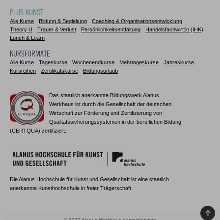
PLUS KUNST
Alle Kurse
Bildung & Begleitung
Coaching & Organisationsentwicklung
Theory U
Trauer & Verlust
Persönlichkeitsentfaltung
Handelsfachwirt:in (IHK)
Lunch & Learn
KURSFORMATE
Alle Kurse
Tageskurse
Wochenendkurse
Mehrtageskurse
Jahreskurse
Kursreihen
Zertifikatskurse
Bildungsurlaub
Das staatlich anerkannte Bildungswerk Alanus
Werkhaus ist durch die Gesellschaft der deutschen
Wirtschaft zur Förderung und Zertifizierung von
Qualitätssicherungssystemen in der beruflichen Bildung
(CERTQUA) zertifiziert.
Die Alanus Hochschule für Kunst und Gesellschaft ist eine staatlich
anerkannte Kunsthochschule in freier Trägerschaft.
© 2020 Alanus Werkhaus gemeinnützige