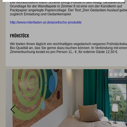
Die Wortkünstlerin Karin Scherer bringt Poesie in den Alltag. Gestalterische
Grundlage für die Wandtapete in Zimmer 8 ist eine von der Künstlerin auf
Packpapier angelegte Papiercollage. Der Text „Den Gedanken Auslauf geben
zugleich Einladung und Gedankenspiel.
http://www.roterfaden-pr.de/poetische-produkte
FRÜHSTÜCK
Wir bieten Ihnen täglich ein reichhaltiges vegetarisch-veganes Frühstücksbuf
Bio-Qualität an, das Sie gerne dazu buchen können. In Verbindung mit einer
Zimmerbuchung kostet es pro Person 11,- €, für externe Gäste 12,50 €.
Vor
Vor