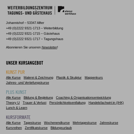
Johannishof – 53347 Alfter
+49 (0)2222 9321-1713 – Weiterbildung
+49 (0)2222 9321-1715 – Gästehaus
+49 (0)2222 9321-1717 – Tagungshaus
Abonnieren Sie unseren
Newsletter
!
UNSER KURSANGEBOT
KUNST PUR
Alle Kurse
Malerei & Zeichnung
Plastik & Skulptur
Mappenkurs
Jahres- und Vertiefungskurse
PLUS KUNST
Alle Kurse
Bildung & Begleitung
Coaching & Organisationsentwicklung
Theory U
Trauer & Verlust
Persönlichkeitsentfaltung
Handelsfachwirt:in (IHK)
Lunch & Learn
KURSFORMATE
Alle Kurse
Tageskurse
Wochenendkurse
Mehrtageskurse
Jahreskurse
Kursreihen
Zertifikatskurse
Bildungsurlaub