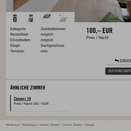
Kategorie:
Zweibettzimmer
100,–
EUR
Beistellbett:
möglich
Preis / Nacht
Einzelbetten:
möglich
Etage:
Dachgeschoss
Terrasse:
nein
ZURÜC
BUCHUNGSANF
ÄHNLICHE ZIMMER
Zimmer 30
Preis / Nacht
100,–
EUR
Werkhaus
/
Gästehaus
/
Unsere Zimmer
/ Unsere Zimmer - Details