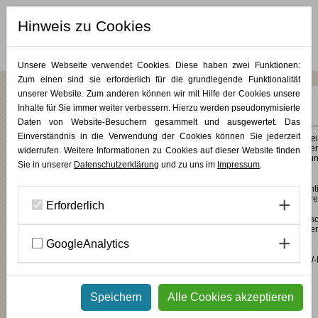
Hinweis zu Cookies
MERKLISTE (
0
)
Unsere Webseite verwendet Cookies. Diese haben zwei Funktionen:
Zum einen sind sie erforderlich für die grundlegende Funktionalität
unserer Website. Zum anderen können wir mit Hilfe der Cookies unsere
Zimmer 08
Inhalte für Sie immer weiter verbessern. Hierzu werden pseudonymisierte
Daten von Website-Besuchern gesammelt und ausgewertet. Das
Einverständnis in die Verwendung der Cookies können Sie jederzeit
Das großzügige Vierbettzimmer auf zwei Etagen besticht vor allem durch se
offenes Raumkonzept: Bodentiefe Fenster auf der ersten Etage, Dachfenster
widerrufen. Weitere Informationen zu Cookies auf dieser Website finden
der Empore, eingezogene Glaswände und hohe Decken vermitteln Weite u
Sie in unserer
Datenschutzerklärung
und zu uns im
Impressum
.
Luftigkeit.
Die farbigen Fensterrahmen und Vorhänge sorgen zudem ebenso für Leichti
und gute Laune wir die farbenfrohe Wandtapete der Künstlerin Karin Schere
Erforderlich
Zentrum des ungewöhnlich geschnittenen, L-förmigen Zimmers sind ein Tis
vier Hocker. Hier können Sie Karten spielen, in die umliegende Natur blicke
abends gemeinsam den Tag Revue passieren lassen.
GoogleAnalytics
Zur Ausstattung des Zimmers gehören außerdem ein Einbauschrank, TV, W
sowie ein Badezimmer (mit Dusche/WC).
Speichern
Alle Cookies akzeptieren
ÜBER DIE KÜNSTLERIN