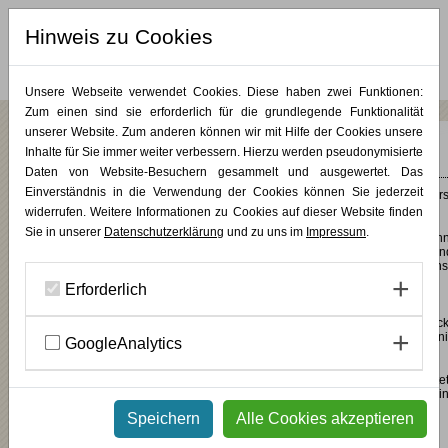
Hinweis zu Cookies
MERKLISTE (
0
)
Unsere Webseite verwendet Cookies. Diese haben zwei Funktionen:
Zum einen sind sie erforderlich für die grundlegende Funktionalität
unserer Website. Zum anderen können wir mit Hilfe der Cookies unsere
Zimmer 23
Inhalte für Sie immer weiter verbessern. Hierzu werden pseudonymisierte
Daten von Website-Besuchern gesammelt und ausgewertet. Das
Einverständnis in die Verwendung der Cookies können Sie jederzeit
Das Zimmer 23 gehört zu einem der sieben von der Künstlergruppe Freeter
und jeweils individuell gestalteten Zimmer des Gästehauses.
widerrufen. Weitere Informationen zu Cookies auf dieser Website finden
Sie in unserer
Datenschutzerklärung
und zu uns im
Impressum
.
Blaue Farbflächen verteilen sich auf den Wänden der Zimmer und geben ih
einen luftig-leichten und beschwingten Charakter. Ein Mix aus modernen un
alten Möbeln, Gegenständen und Lampen in originellem Design und eigens
produzierten Sofakissen mit sinnigen Wortgebilden bringen Ruhe und
Erforderlich
Gemütlichkeit in die Räume.
Überall gibt es kleine Überraschungen und lustige Arrangements zu entdec
Darüber hinaus ist jedes Zimmer mit einer liebevoll (vegan) bestückten "Min
GoogleAnalytics
der etwas anderen Art ausgestattet.
Das ruhige Doppelzimmer liegt im Erdgeschoss des Gästehauses und biete
Ihnen einen beruhigenden Blick in die grüne Umgebung. Es verfügt über ei
eigenes Bad mit Dusche und WC, TV und W-LAN.
Speichern
Alle Cookies akzeptieren