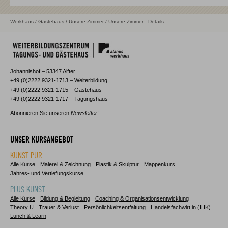
Werkhaus
/
Gästehaus
/
Unsere Zimmer
/ Unsere Zimmer - Details
Johannishof – 53347 Alfter
+49 (0)2222 9321-1713 – Weiterbildung
+49 (0)2222 9321-1715 – Gästehaus
+49 (0)2222 9321-1717 – Tagungshaus
Abonnieren Sie unseren
Newsletter
!
UNSER KURSANGEBOT
KUNST PUR
Alle Kurse
Malerei & Zeichnung
Plastik & Skulptur
Mappenkurs
Jahres- und Vertiefungskurse
PLUS KUNST
Alle Kurse
Bildung & Begleitung
Coaching & Organisationsentwicklung
Theory U
Trauer & Verlust
Persönlichkeitsentfaltung
Handelsfachwirt:in (IHK)
Lunch & Learn