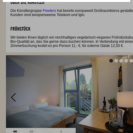
ÜBER DIE KÜNSTLER
Die Künstlergruppe
Freeters
hat bereits europaweit Großraumbüros gestalte
Kunden sind beispielsweise Telekom und Iglo.
FRÜHSTÜCK
Wir bieten Ihnen täglich ein reichhaltiges vegetarisch-veganes Frühstücksbuf
Bio-Qualität an, das Sie gerne dazu buchen können. In Verbindung mit einer
Zimmerbuchung kostet es pro Person 11,- €, für externe Gäste 12,50 €.
Vor
Vor