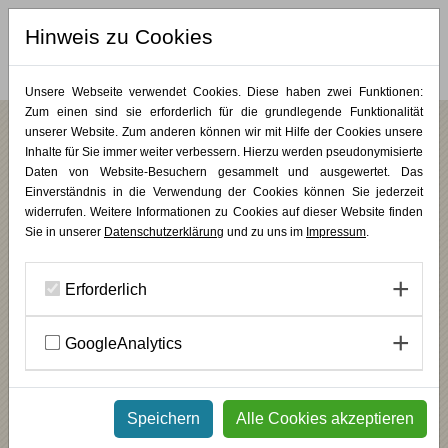
Hinweis zu Cookies
MERKLISTE (
0
)
Unsere Webseite verwendet Cookies. Diese haben zwei Funktionen:
Zum einen sind sie erforderlich für die grundlegende Funktionalität
unserer Website. Zum anderen können wir mit Hilfe der Cookies unsere
Unsere Dozierenden
Inhalte für Sie immer weiter verbessern. Hierzu werden pseudonymisierte
Alle
A
B
C
D
E
F
G
H
I
J
K
L
M
N
O
P
Q
R
Daten von Website-Besuchern gesammelt und ausgewertet. Das
Einverständnis in die Verwendung der Cookies können Sie jederzeit
S
T
U
V
W
X
Y
Z
widerrufen. Weitere Informationen zu Cookies auf dieser Website finden
Sie in unserer
Datenschutzerklärung
und zu uns im
Impressum
.
Erforderlich
Cornelia Genschow
Freischaffende Künstlerin
GoogleAnalytics
DETAILS ANSEHEN
Speichern
Alle Cookies akzeptieren