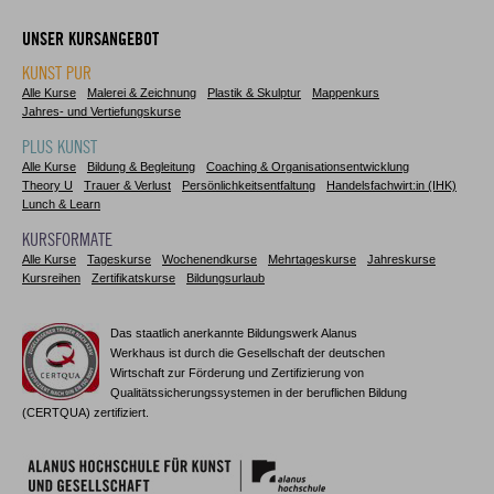
UNSER KURSANGEBOT
KUNST PUR
Alle Kurse
Malerei & Zeichnung
Plastik & Skulptur
Mappenkurs
Jahres- und Vertiefungskurse
PLUS KUNST
Alle Kurse
Bildung & Begleitung
Coaching & Organisationsentwicklung
Theory U
Trauer & Verlust
Persönlichkeitsentfaltung
Handelsfachwirt:in (IHK)
Lunch & Learn
KURSFORMATE
Alle Kurse
Tageskurse
Wochenendkurse
Mehrtageskurse
Jahreskurse
Kursreihen
Zertifikatskurse
Bildungsurlaub
Das staatlich anerkannte Bildungswerk Alanus
Werkhaus ist durch die Gesellschaft der deutschen
Wirtschaft zur Förderung und Zertifizierung von
Qualitätssicherungssystemen in der beruflichen Bildung
(CERTQUA) zertifiziert.