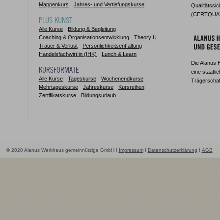
Mappenkurs
Jahres- und Vertiefungskurse
Qualitätssi
(CERTQUA) z
PLUS KUNST
Alle Kurse
Bildung & Begleitung
Coaching & Organisationsentwicklung
Theory U
Trauer & Verlust
Persönlichkeitsentfaltung
Handelsfachwirt:in (IHK)
Lunch & Learn
Die Alanus 
KURSFORMATE
eine staatli
Alle Kurse
Tageskurse
Wochenendkurse
Trägerschaf
Mehrtageskurse
Jahreskurse
Kursreihen
Zertifikatskurse
Bildungsurlaub
© 2020 Alanus Werkhaus gemeinnützige GmbH ǀ
Impressum
ǀ
Datenschutzerklärung
ǀ
AGB