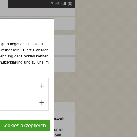
MERKLISTE (
0
)
 grundlegende Funktionalität
V
W
X
Y
Z
 verbessern. Hierzu werden
rwendung der Cookies können
hutzerklärung
und zu uns im
Das staatlich anerkannte Bildungswerk
Alanus Werkhaus ist durch die
e Cookies akzeptieren
Gesellschaft der deutschen Wirtschaft
zur Förderung und Zertifizierung von