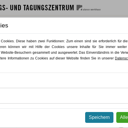
SHAUS
GÄSTEHAUS
GASTRO
AKTUELLES
KONTAKT
ies
Unsere Dozierenden
ookies. Diese haben zwei Funktionen: Zum einen sind sie erforderlich für die
Alle
A
B
C
D
E
F
G
H
I
J
K
L
M
N
O
P
Q
R
S
T
U
ren können wir mit Hilfe der Cookies unsere Inhalte für Sie immer weiter
 Website-Besuchern gesammelt und ausgewertet. Das Einverständnis in die Ve
itere Informationen zu Cookies auf dieser Website finden Sie in unserer
Datensc
Es gibt kein Ergebnis für ausgewählten Filter
UNSER KURSANGEBOT
Speichern
All
KUNST PUR
Alle Kurse
Malerei & Zeichnung
Plastik & Skulptur