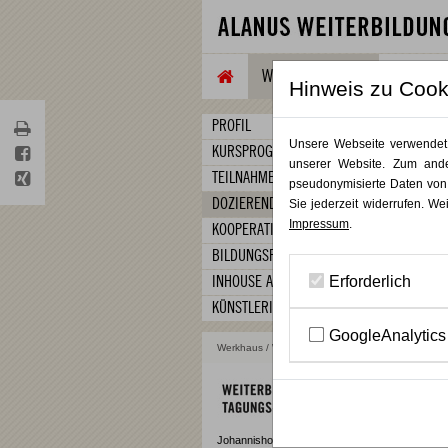
WEITERBILDUNG
TAGUNG
Hinweis zu Cook
PROFIL
Unsere Webseite verwendet C
KURSPROGRAMM
unserer Website. Zum ande
TEILNAHMEBEDINGUNGEN
pseudonymisierte Daten von
DOZIERENDE
Sie jederzeit widerrufen. We
Impressum
.
KOOPERATIONEN
BILDUNGSFÖRDERUNG
Erforderlich
INHOUSE ANGEBOTE
KÜNSTLERISCHE TRAININGS
GoogleAnalytics
Werkhaus
/
Weiterbildung
/ Dozierende
Johannishof – 53347 Alfter