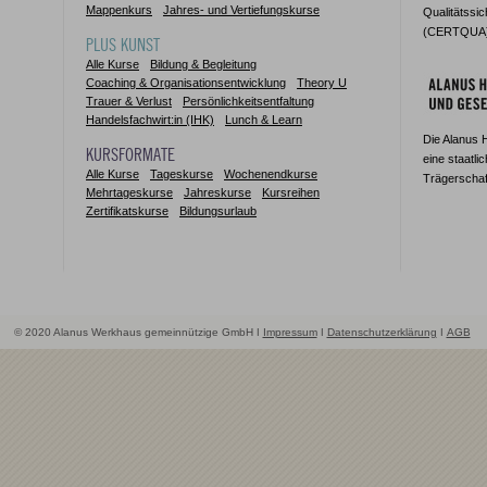
Mappenkurs
Jahres- und Vertiefungskurse
Qualitätssi
(CERTQUA) z
PLUS KUNST
Alle Kurse
Bildung & Begleitung
Coaching & Organisationsentwicklung
Theory U
Trauer & Verlust
Persönlichkeitsentfaltung
Handelsfachwirt:in (IHK)
Lunch & Learn
Die Alanus 
KURSFORMATE
eine staatli
Alle Kurse
Tageskurse
Wochenendkurse
Trägerschaf
Mehrtageskurse
Jahreskurse
Kursreihen
Zertifikatskurse
Bildungsurlaub
© 2020 Alanus Werkhaus gemeinnützige GmbH ǀ
Impressum
ǀ
Datenschutzerklärung
ǀ
AGB