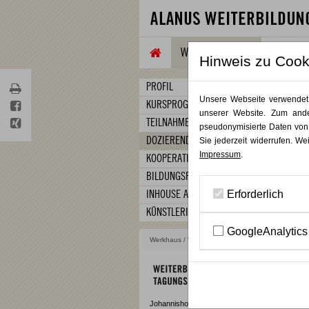
WEITERBILDUNG
TAGUNG
Hinweis zu Cook
PROFIL
Unsere Webseite verwendet C
KURSPROGRAMM
unserer Website. Zum ande
TEILNAHMEBEDINGUNGEN
pseudonymisierte Daten von
DOZIERENDE
Sie jederzeit widerrufen. We
Impressum
.
KOOPERATIONEN
BILDUNGSFÖRDERUNG
Erforderlich
INHOUSE ANGEBOTE
KÜNSTLERISCHE TRAININGS
GoogleAnalytics
Werkhaus
/
Weiterbildung
/ Dozierende
Johannishof – 53347 Alfter