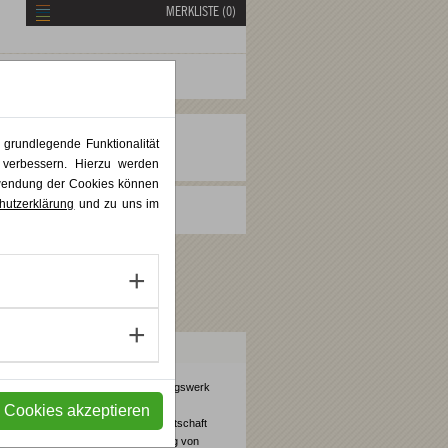
MERKLISTE (
0
)
 grundlegende Funktionalität
V
W
X
Y
Z
 verbessern. Hierzu werden
rwendung der Cookies können
hutzerklärung
und zu uns im
Das staatlich anerkannte Bildungswerk
Alanus Werkhaus ist durch die
e Cookies akzeptieren
Gesellschaft der deutschen Wirtschaft
zur Förderung und Zertifizierung von