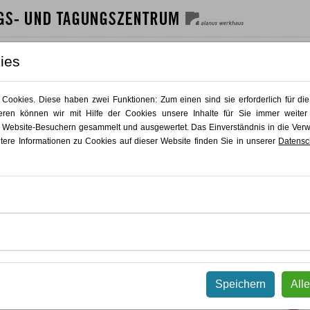
SHAUS
GÄSTEHAUS
GASTRO
AKTUELLES
KONTAKT
ies
Unsere Dozierenden
ookies. Diese haben zwei Funktionen: Zum einen sind sie erforderlich für die
Alle
A
B
C
D
E
F
G
H
I
J
K
L
M
N
O
P
Q
R
S
T
U
ren können wir mit Hilfe der Cookies unsere Inhalte für Sie immer weiter
 Website-Besuchern gesammelt und ausgewertet. Das Einverständnis in die Ve
itere Informationen zu Cookies auf dieser Website finden Sie in unserer
Datensc
Es gibt kein Ergebnis für ausgewählten Filter
UNSER KURSANGEBOT
Speichern
All
KUNST PUR
Alle Kurse
Malerei & Zeichnung
Plastik & Skulptur