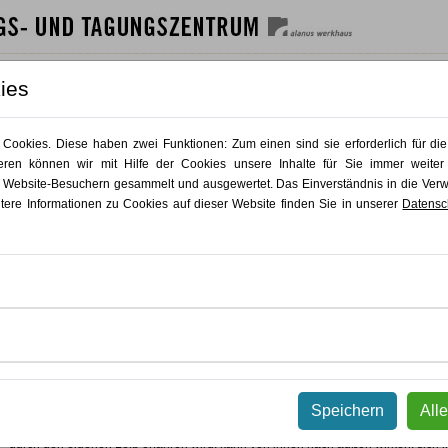
SHAUS
GÄSTEHAUS
GASTRO
AKTUELLES
KONTAKT
ies
Andrea Klaßen
ookies. Diese haben zwei Funktionen: Zum einen sind sie erforderlich für die
ren können wir mit Hilfe der Cookies unsere Inhalte für Sie immer weiter
 Website-Besuchern gesammelt und ausgewertet. Das Einverständnis in die Ve
Feldenkraislehrerin, Kunsthistorikerin M.A.
itere Informationen zu Cookies auf dieser Website finden Sie in unserer
Datensc
WAS MICH ANTREIBT
Speichern
All
»Das Unmögliche möglich, das Mögliche leicht und das Leichte elegant machen
Wahrnehmung und Bewegung, Bewusstsein und das eigene Potential entwickeln
durch den eigenen Leib erfahren wird, kann von innen nach außen wirken, sich 