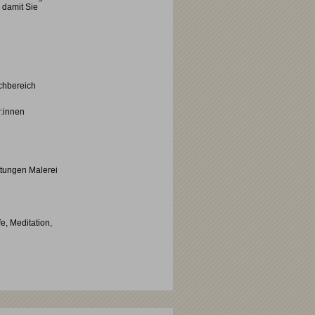
 damit Sie
achbereich
r:innen
attungen Malerei
, Meditation,