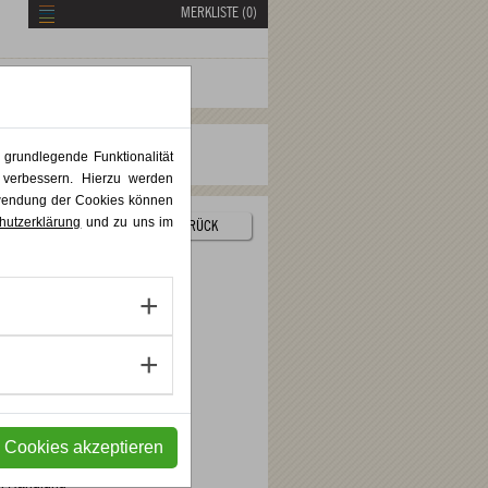
MERKLISTE (
0
)
 grundlegende Funktionalität
 verbessern. Hierzu werden
rwendung der Cookies können
hutzerklärung
und zu uns im
ZURÜCK
e Cookies akzeptieren
.« Über
. Nur was
in Handlung