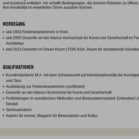
und Ausdruck entfalten. Ich schaffe Bedingungen, die inneren Räumen zu öffnen,
Ihre Kreativität im erweiterten Sinne ausüben können.
WERDEGANG
seit 2003 Feldenkraislehrerin in Köln
seit 2005 Dozentin an der Alanus Hochschule für Kunst und Gesellschaft im F
Architektur
seit 2023 Dozentin im Green Room (TGR) Köln, Raum für darstellende Künstle
QUALIFIKATIONEN
Kunsthistorikerin M.A. mit dem Schwerpunkt auf Interdisziplinarität der Kunstg
und Tanz
Ausbildung zur Feldenkraislehrerin (zertifiziert)
Dozentin an der Alanus Hochschule für Kunst und Gesellschaft
Fortbildungen in somatischen Methoden und Bewusstseinsarbeit: Embodied Life
Gestalt
Seminarleiterin
Autorin für evolve, Magazin für Bewusstsein und Kultur