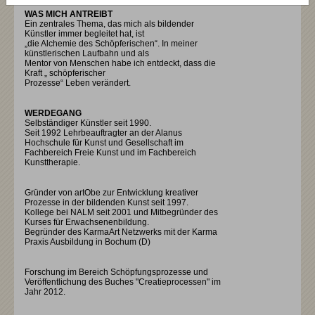
WAS MICH ANTREIBT
Ein zentrales Thema, das mich als bildender
Künstler immer begleitet hat, ist
„die Alchemie des Schöpferischen“. In meiner
künstlerischen Laufbahn und als
Mentor von Menschen habe ich entdeckt, dass die
Kraft „ schöpferischer
Prozesse“ Leben verändert.
WERDEGANG
Selbständiger Künstler seit 1990.
Seit 1992 Lehrbeauftragter an der Alanus
Hochschule für Kunst und Gesellschaft im
Fachbereich Freie Kunst und im Fachbereich
Kunsttherapie.
Gründer von artObe zur Entwicklung kreativer
Prozesse in der bildenden Kunst seit 1997.
Kollege bei NALM seit 2001 und Mitbegründer des
Kurses für Erwachsenenbildung.
Begründer des KarmaArt Netzwerks mit der Karma
Praxis Ausbildung in Bochum (D)
Forschung im Bereich Schöpfungsprozesse und
Veröffentlichung des Buches "Creatieprocessen" im
Jahr 2012.