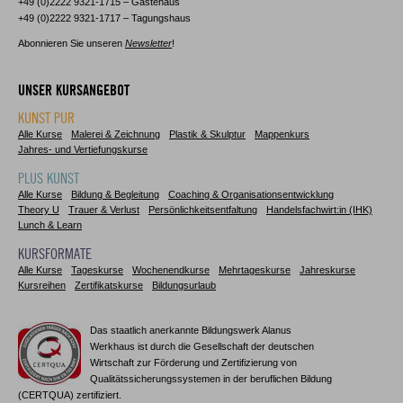
+49 (0)2222 9321-1715 – Gästehaus
+49 (0)2222 9321-1717 – Tagungshaus
Abonnieren Sie unseren
Newsletter
!
UNSER KURSANGEBOT
KUNST PUR
Alle Kurse
Malerei & Zeichnung
Plastik & Skulptur
Mappenkurs
Jahres- und Vertiefungskurse
PLUS KUNST
Alle Kurse
Bildung & Begleitung
Coaching & Organisationsentwicklung
Theory U
Trauer & Verlust
Persönlichkeitsentfaltung
Handelsfachwirt:in (IHK)
Lunch & Learn
KURSFORMATE
Alle Kurse
Tageskurse
Wochenendkurse
Mehrtageskurse
Jahreskurse
Kursreihen
Zertifikatskurse
Bildungsurlaub
Das staatlich anerkannte Bildungswerk Alanus
Werkhaus ist durch die Gesellschaft der deutschen
Wirtschaft zur Förderung und Zertifizierung von
Qualitätssicherungssystemen in der beruflichen Bildung
(CERTQUA) zertifiziert.