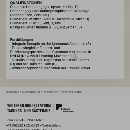
QUALIFIKATIONEN
Diplom in Heilpädagogik, (Ipsoc, Kortrijk, B).
Heilpädagogik auf anthroposophischer Grundlage,
(Zonnehuizen, Zeist, NL).
Bildhauerei in Alfter, (Alanus Hochschule, Alfter, D).
Bildhauerei (KASK, Gent, B) und
Postgraduiertenstudium (HISK, Antwerpen, B)
Fortbildungen
- Integrale therapie an der Ignoramus Akademie (B).
- Prozessbegleiter für Lern- und
Entwicklungsprozesse bei Coenraad van Houten in
NALM (New Adult Learning Movement) (D).
- Visualisierung und Regression mit Heide Oehms
(D) und mit Hans ten Dam (B).
- Anthroposophische Meditation bei Thomas Mayer.
Werkhaus
/
Weiterbildung
/
Dozierende
/ Dozentenprofile
Johannishof – 53347 Alfter
+49 (0)2222 9321-1713 – Weiterbildung