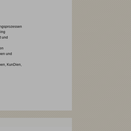
rungsprozessen
ing
t und
den
hmen und
aben, KunDien,