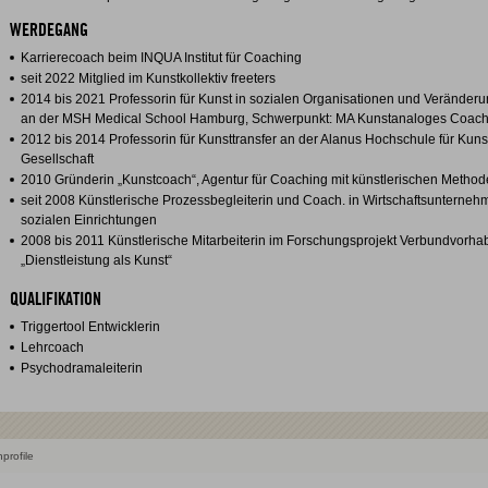
WERDEGANG
Karrierecoach beim INQUA Institut für Coaching
seit 2022 Mitglied im Kunstkollektiv freeters
2014 bis 2021 Professorin für Kunst in sozialen Organisationen und Verände
an der MSH Medical School Hamburg, Schwerpunkt: MA Kunstanaloges Coach
2012 bis 2014 Professorin für Kunsttransfer an der Alanus Hochschule für Kuns
Gesellschaft
2010 Gründerin „Kunstcoach“, Agentur für Coaching mit künstlerischen Metho
seit 2008 Künstlerische Prozessbegleiterin und Coach. in Wirtschaftsunterne
sozialen Einrichtungen
2008 bis 2011 Künstlerische Mitarbeiterin im Forschungsprojekt Verbundvorh
„Dienstleistung als Kunst“
QUALIFIKATION
Triggertool Entwicklerin
Lehrcoach
Psychodramaleiterin
profile