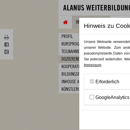
WEITERBILDUNG
TAGUNG
Hinweis zu Cook
PROFIL
Unsere Webseite verwendet C
KURSPROGRAMM
unserer Website. Zum ande
TEILNAHMEBEDINGUNGEN
pseudonymisierte Daten von
DOZIERENDE
Sie jederzeit widerrufen. We
Impressum
.
KOOPERATIONEN
BILDUNGSFÖRDERUNG
Erforderlich
INHOUSE ANGEBOTE
KÜNSTLERISCHE TRAININGS
GoogleAnalytics