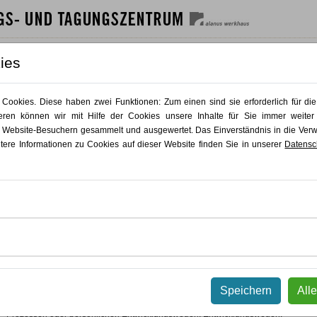
SHAUS
GÄSTEHAUS
GASTRO
AKTUELLES
KONTAKT
ies
Sandra Freygarten
ookies. Diese haben zwei Funktionen: Zum einen sind sie erforderlich für die
ren können wir mit Hilfe der Cookies unsere Inhalte für Sie immer weiter
 Website-Besuchern gesammelt und ausgewertet. Das Einverständnis in die Ve
Coach, Lehrcoach (DGFC), Künstlerin
itere Informationen zu Cookies auf dieser Website finden Sie in unserer
Datensc
WAS MICH ANTREIBT
Speichern
All
Ich arbeite gern an der Schnittstelle von Struktur und Irritation, dort, wo beides g
Genau dieses Spannungsfeld finde ich in fast allen Arbeitsfeldern wieder, ob in 
Prozessen oder persönlichen Entwicklungswegen. Entwicklungswegen.