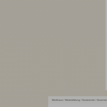
Werkhaus
/
Weiterbildung
/
Dozierende
/ Dozenten