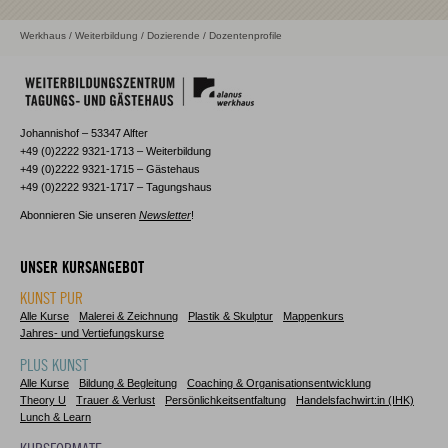
Werkhaus
/
Weiterbildung
/
Dozierende
/ Dozentenprofile
Johannishof – 53347 Alfter
+49 (0)2222 9321-1713 – Weiterbildung
+49 (0)2222 9321-1715 – Gästehaus
+49 (0)2222 9321-1717 – Tagungshaus
Abonnieren Sie unseren
Newsletter
!
UNSER KURSANGEBOT
KUNST PUR
Alle Kurse
Malerei & Zeichnung
Plastik & Skulptur
Mappenkurs
Jahres- und Vertiefungskurse
PLUS KUNST
Alle Kurse
Bildung & Begleitung
Coaching & Organisationsentwicklung
Theory U
Trauer & Verlust
Persönlichkeitsentfaltung
Handelsfachwirt:in (IHK)
Lunch & Learn