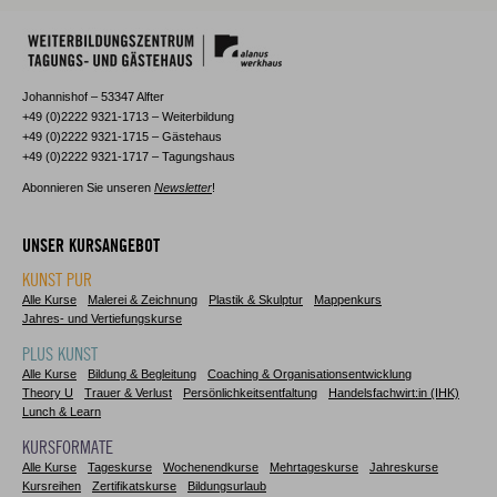
Johannishof – 53347 Alfter
+49 (0)2222 9321-1713 – Weiterbildung
+49 (0)2222 9321-1715 – Gästehaus
+49 (0)2222 9321-1717 – Tagungshaus
Abonnieren Sie unseren
Newsletter
!
UNSER KURSANGEBOT
KUNST PUR
Alle Kurse
Malerei & Zeichnung
Plastik & Skulptur
Mappenkurs
Jahres- und Vertiefungskurse
PLUS KUNST
Alle Kurse
Bildung & Begleitung
Coaching & Organisationsentwicklung
Theory U
Trauer & Verlust
Persönlichkeitsentfaltung
Handelsfachwirt:in (IHK)
Lunch & Learn
KURSFORMATE
Alle Kurse
Tageskurse
Wochenendkurse
Mehrtageskurse
Jahreskurse
Kursreihen
Zertifikatskurse
Bildungsurlaub