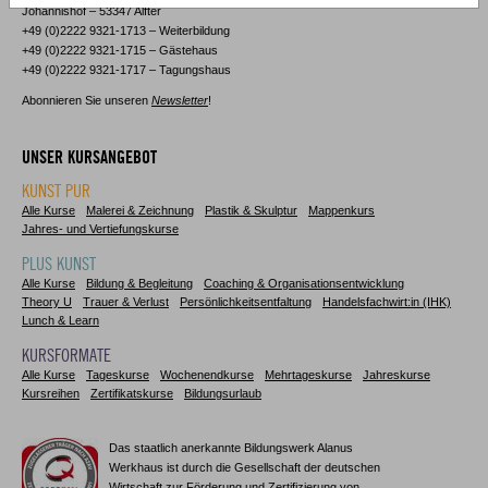
Johannishof – 53347 Alfter
+49 (0)2222 9321-1713 – Weiterbildung
+49 (0)2222 9321-1715 – Gästehaus
+49 (0)2222 9321-1717 – Tagungshaus
Abonnieren Sie unseren
Newsletter
!
UNSER KURSANGEBOT
KUNST PUR
Alle Kurse
Malerei & Zeichnung
Plastik & Skulptur
Mappenkurs
Jahres- und Vertiefungskurse
PLUS KUNST
Alle Kurse
Bildung & Begleitung
Coaching & Organisationsentwicklung
Theory U
Trauer & Verlust
Persönlichkeitsentfaltung
Handelsfachwirt:in (IHK)
Lunch & Learn
KURSFORMATE
Alle Kurse
Tageskurse
Wochenendkurse
Mehrtageskurse
Jahreskurse
Kursreihen
Zertifikatskurse
Bildungsurlaub
Das staatlich anerkannte Bildungswerk Alanus
Werkhaus ist durch die Gesellschaft der deutschen
Wirtschaft zur Förderung und Zertifizierung von