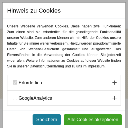
Hinweis zu Cookies
MERKLISTE (
0
)
Unsere Webseite verwendet Cookies. Diese haben zwei Funktionen:
Zum einen sind sie erforderlich für die grundlegende Funktionalität
unserer Website. Zum anderen können wir mit Hilfe der Cookies unsere
Jahresüberblick
Inhalte für Sie immer weiter verbessern. Hierzu werden pseudonymisierte
Daten von Website-Besuchern gesammelt und ausgewertet. Das
2026
JAN
FEB
MÄR
APR
MAI
JUN
JUL
SEP
Einverständnis in die Verwendung der Cookies können Sie jederzeit
OKT
NOV
DEZ
widerrufen. Weitere Informationen zu Cookies auf dieser Website finden
Sie in unserer
Datenschutzerklärung
und zu uns im
Impressum
.
Die Theory U entdecken
Wochenendkurse
/
Theory U
/
PLUS KUNST
23.01.2026
-
25.01.2026
DETAILS
Erforderlich
GoogleAnalytics
Werkhaus
/
Weiterbildung
/
Kursprogramm
/ Jahresüberblick
Speichern
Alle Cookies akzeptieren