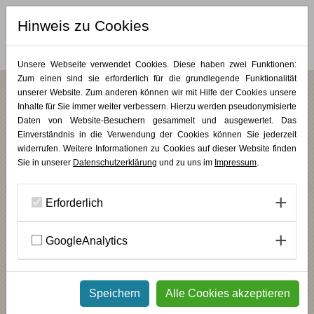
Hinweis zu Cookies
MERKLISTE (
0
)
Unsere Webseite verwendet Cookies. Diese haben zwei Funktionen:
Zum einen sind sie erforderlich für die grundlegende Funktionalität
unserer Website. Zum anderen können wir mit Hilfe der Cookies unsere
Inhalte für Sie immer weiter verbessern. Hierzu werden pseudonymisierte
/
/
/
Wochenendkurse
Kursreihen
Malerei & Zeichnung
KUNST PUR
Daten von Website-Besuchern gesammelt und ausgewertet. Das
Freie Malerei III
Einverständnis in die Verwendung der Cookies können Sie jederzeit
widerrufen. Weitere Informationen zu Cookies auf dieser Website finden
Sie in unserer
Datenschutzerklärung
und zu uns im
Impressum
.
Die Bildkomposition – Spannung, Balance und Begegnung
INHALT
Erforderlich
Wie entsteht ein Bild, das trägt? In diesem Kurs der Reihe »Freie
Malerei« steht die Auseinandersetzung mit der Komposition als
zentrales Gestaltungsmittel im Mittelpunkt.
GoogleAnalytics
In einem offenen, begleiteten Prozess entwickeln Sie Ihre eigenen
bildnerischen Ideen und erproben und vertiefen Ihre
Ausdrucksmöglichkeiten. Impulse und Übungen helfen dabei,
gestalterische Entscheidungen bewusst zu treffen – für Bilder mit
innerer Spannung, Ausgewogenheit und lebendiger Präsenz.
Speichern
Alle Cookies akzeptieren
________