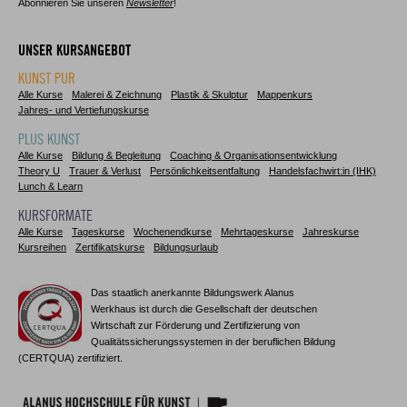
Abonnieren Sie unseren
Newsletter
!
UNSER KURSANGEBOT
KUNST PUR
Alle Kurse
Malerei & Zeichnung
Plastik & Skulptur
Mappenkurs
Jahres- und Vertiefungskurse
PLUS KUNST
Alle Kurse
Bildung & Begleitung
Coaching & Organisationsentwicklung
Theory U
Trauer & Verlust
Persönlichkeitsentfaltung
Handelsfachwirt:in (IHK)
Lunch & Learn
KURSFORMATE
Alle Kurse
Tageskurse
Wochenendkurse
Mehrtageskurse
Jahreskurse
Kursreihen
Zertifikatskurse
Bildungsurlaub
Das staatlich anerkannte Bildungswerk Alanus
Werkhaus ist durch die Gesellschaft der deutschen
Wirtschaft zur Förderung und Zertifizierung von
Qualitätssicherungssystemen in der beruflichen Bildung
(CERTQUA) zertifiziert.