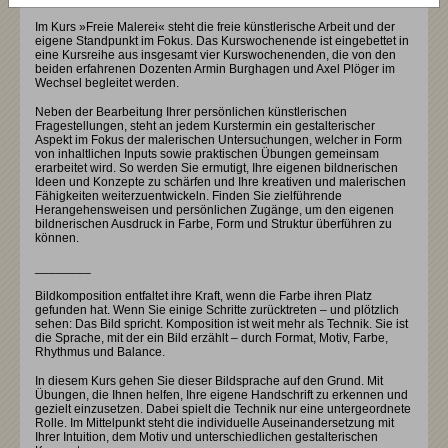
Im Kurs »Freie Malerei« steht die freie künstlerische Arbeit und der
eigene Standpunkt im Fokus. Das Kurswochenende ist eingebettet in
eine Kursreihe aus insgesamt vier Kurswochenenden, die von den
beiden erfahrenen Dozenten Armin Burghagen und Axel Plöger im
Wechsel begleitet werden.
Neben der Bearbeitung Ihrer persönlichen künstlerischen
Fragestellungen, steht an jedem Kurstermin ein gestalterischer
Aspekt im Fokus der malerischen Untersuchungen, welcher in Form
von inhaltlichen Inputs sowie praktischen Übungen gemeinsam
erarbeitet wird. So werden Sie ermutigt, Ihre eigenen bildnerischen
Ideen und Konzepte zu schärfen und Ihre kreativen und malerischen
Fähigkeiten weiterzuentwickeln. Finden Sie zielführende
Herangehensweisen und persönlichen Zugänge, um den eigenen
bildnerischen Ausdruck in Farbe, Form und Struktur überführen zu
können.
________
Bildkomposition entfaltet ihre Kraft, wenn die Farbe ihren Platz
gefunden hat. Wenn Sie einige Schritte zurücktreten – und plötzlich
sehen: Das Bild spricht. Komposition ist weit mehr als Technik. Sie ist
die Sprache, mit der ein Bild erzählt – durch Format, Motiv, Farbe,
Rhythmus und Balance.
In diesem Kurs gehen Sie dieser Bildsprache auf den Grund. Mit
Übungen, die Ihnen helfen, Ihre eigene Handschrift zu erkennen und
gezielt einzusetzen. Dabei spielt die Technik nur eine untergeordnete
Rolle. Im Mittelpunkt steht die individuelle Auseinandersetzung mit
Ihrer Intuition, dem Motiv und unterschiedlichen gestalterischen