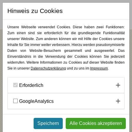
Hinweis zu Cookies
MERKLISTE (
0
)
Unsere Webseite verwendet Cookies. Diese haben zwei Funktionen:
Zum einen sind sie erforderlich für die grundlegende Funktionalität
unserer Website. Zum anderen können wir mit Hilfe der Cookies unsere
Inhalte für Sie immer weiter verbessern. Hierzu werden pseudonymisierte
/
/
Wochenendkurse
Malerei & Zeichnung
KUNST PUR
Daten von Website-Besuchern gesammelt und ausgewertet. Das
Gegenständliche Malerei
Einverständnis in die Verwendung der Cookies können Sie jederzeit
widerrufen. Weitere Informationen zu Cookies auf dieser Website finden
Sie in unserer
Datenschutzerklärung
und zu uns im
Impressum
.
Die eigene Sicht der Dinge
INHALT
Erforderlich
Wenn für Sie gegenständliche Malerei mehr ist als bloße
Wiedergabe, sind Sie hier genau richtig: In diesem Kurs gestalten Sie
aus einem eigenen Foto eine freie Komposition, die nicht die äußere
GoogleAnalytics
Genauigkeit, sondern Ihren individuellen Ausdruck in den Mittelpunkt
stellt.
________
Speichern
Alle Cookies akzeptieren
In diesem Kurs stehen Ihre Wahrnehmung und Ihr persönlicher
Ausdruck im Mittelpunkt. Ausgangspunkt ist ein Foto, das Sie
anspricht – zum Beispiel ein Lieblingsort, ein Mensch oder eine