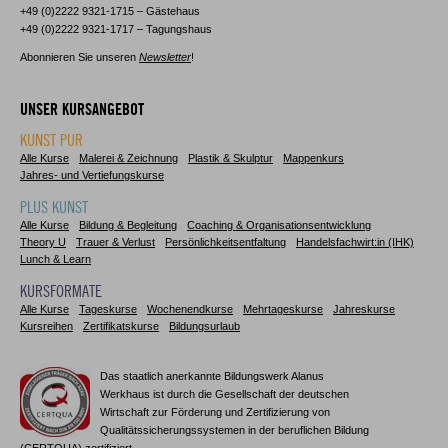
+49 (0)2222 9321-1715 – Gästehaus
+49 (0)2222 9321-1717 – Tagungshaus
Abonnieren Sie unseren
Newsletter
!
UNSER KURSANGEBOT
KUNST PUR
Alle Kurse
Malerei & Zeichnung
Plastik & Skulptur
Mappenkurs
Jahres- und Vertiefungskurse
PLUS KUNST
Alle Kurse
Bildung & Begleitung
Coaching & Organisationsentwicklung
Theory U
Trauer & Verlust
Persönlichkeitsentfaltung
Handelsfachwirt:in (IHK)
Lunch & Learn
KURSFORMATE
Alle Kurse
Tageskurse
Wochenendkurse
Mehrtageskurse
Jahreskurse
Kursreihen
Zertifikatskurse
Bildungsurlaub
Das staatlich anerkannte Bildungswerk Alanus
Werkhaus ist durch die Gesellschaft der deutschen
Wirtschaft zur Förderung und Zertifizierung von
Qualitätssicherungssystemen in der beruflichen Bildung