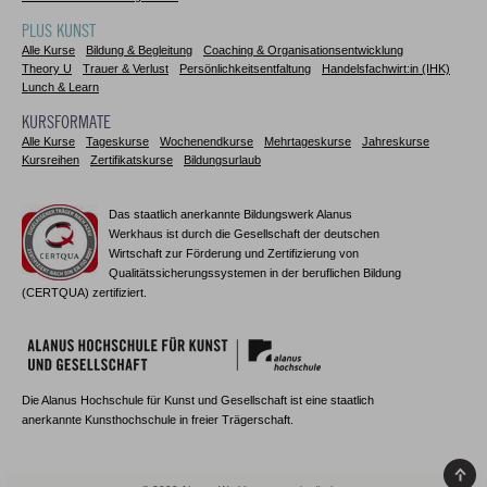
PLUS KUNST
Alle Kurse
Bildung & Begleitung
Coaching & Organisationsentwicklung
Theory U
Trauer & Verlust
Persönlichkeitsentfaltung
Handelsfachwirt:in (IHK)
Lunch & Learn
KURSFORMATE
Alle Kurse
Tageskurse
Wochenendkurse
Mehrtageskurse
Jahreskurse
Kursreihen
Zertifikatskurse
Bildungsurlaub
Das staatlich anerkannte Bildungswerk Alanus
Werkhaus ist durch die Gesellschaft der deutschen
Wirtschaft zur Förderung und Zertifizierung von
Qualitätssicherungssystemen in der beruflichen Bildung
(CERTQUA) zertifiziert.
Die Alanus Hochschule für Kunst und Gesellschaft ist eine staatlich
anerkannte Kunsthochschule in freier Trägerschaft.