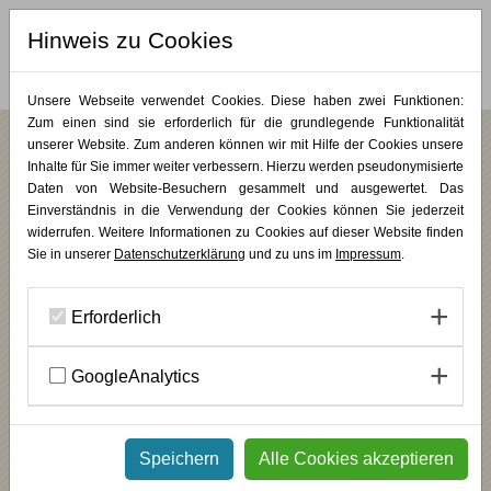
Hinweis zu Cookies
MERKLISTE (
0
)
Unsere Webseite verwendet Cookies. Diese haben zwei Funktionen:
Zum einen sind sie erforderlich für die grundlegende Funktionalität
unserer Website. Zum anderen können wir mit Hilfe der Cookies unsere
Inhalte für Sie immer weiter verbessern. Hierzu werden pseudonymisierte
/
/
Wochenendkurse
Bildung & Begleitung
PLUS KUNST
Daten von Website-Besuchern gesammelt und ausgewertet. Das
Mit Kunst Lernräume gestalten
Einverständnis in die Verwendung der Cookies können Sie jederzeit
widerrufen. Weitere Informationen zu Cookies auf dieser Website finden
Sie in unserer
Datenschutzerklärung
und zu uns im
Impressum
.
Lernen neu denken
INHALT
Erforderlich
Erleben Sie, wie gestalterisches Tun Lernsettings und
Entwicklungsfelder schafft und Ihre pädagogische oder soziale Arbeit
bereichert – ganzheitlich, praxisnah und prozessorientiert.
GoogleAnalytics
________
Künstlerische Prozesse berühren uns unmittelbar – sie fordern Kopf,
Herz und Hand gleichermaßen. Das Material mit seinen ganz
Speichern
Alle Cookies akzeptieren
eigenen Möglichkeiten und Grenzen zeigt uns, achtsam, präsent und
immer wieder neu, vor allem aber im Kontakt mit dem Entstehenden
Entscheidungen zu treffen - eine spielerische Übung in