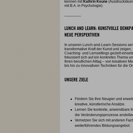
kennen mit
Kathrin Keune
(Ausdruckskunst
mit B.A. in Psychologie).
________
LUNCH AND LEARN: KUNSTVOLLE DENKPA
NEUE PERSPEKTIVEN
In unseren Lunch-and-Learn-Sessions sensi
transformative Kraft der Kunst und zeigen,
Coaching- und Lernsettings gezielt einse
fokussiert sich auf ein konkretes Thema und
Ihren beruflichen Alltag – von kreativen M
bis hin zu innovativen Techniken für die O
UNSERE ZIELE
Fördern Sie Ihre Neugier und erweit
kreative, künstlerische Ansätze.
Lernen Sie konkrete, anwendbare M
die Veränderungsprozesse anstoße
Vernetzen Sie sich mit anderen Fac
weiterführendes Bildungsangebot.