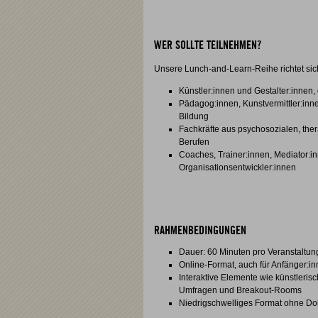
WER SOLLTE TEILNEHMEN?
Unsere Lunch-and-Learn-Reihe richtet sic
Künstler:innen und Gestalter:innen, 
Pädagog:innen, Kunstvermittler:inn
Bildung
Fachkräfte aus psychosozialen, th
Berufen
Coaches, Trainer:innen, Mediator:i
Organisationsentwickler:innen
RAHMENBEDINGUNGEN
Dauer: 60 Minuten pro Veranstaltun
Online-Format, auch für Anfänger:i
Interaktive Elemente wie künstleri
Umfragen und Breakout-Rooms
Niedrigschwelliges Format ohne D