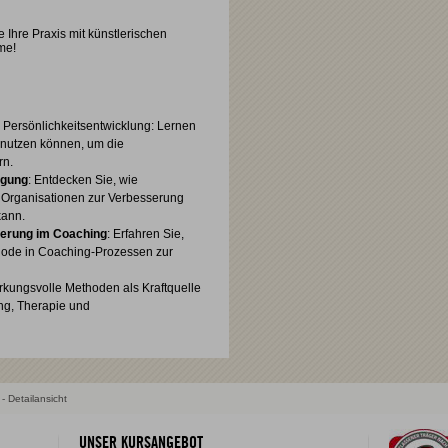
e Ihre Praxis mit künstlerischen
me!
 Persönlichkeitsentwicklung: Lernen
e nutzen können, um die
rn.
egung
: Entdecken Sie, wie
 Organisationen zur Verbesserung
kann.
ierung im Coaching
: Erfahren Sie,
thode in Coaching-Prozessen zur
irkungsvolle Methoden als Kraftquelle
ng, Therapie und
- Detailansicht
UNSER KURSANGEBOT