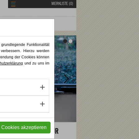
MERKLISTE (
0
)
Vor
Vor
 grundlegende Funktionalität
 verbessern. Hierzu werden
rwendung der Cookies können
hutzerklärung
und zu uns im
e Cookies akzeptieren
0,00 EUR