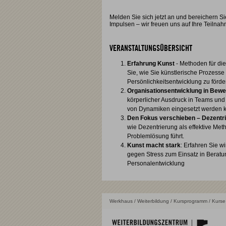
Melden Sie sich jetzt an und bereichern Si
Impulsen – wir freuen uns auf Ihre Teilnah
VERANSTALTUNGSÜBERSICHT
Erfahrung Kunst
- Methoden für die
Sie, wie Sie künstlerische Prozess
Persönlichkeitsentwicklung zu förde
Organisationsentwicklung in Bew
körperlicher Ausdruck in Teams und
von Dynamiken eingesetzt werden 
Den Fokus verschieben – Dezentr
wie Dezentrierung als effektive Me
Problemlösung führt.
Kunst macht stark
: Erfahren Sie w
gegen Stress zum Einsatz in Beratu
Personalentwicklung
Werkhaus
/
Weiterbildung
/
Kursprogramm
/ Kurse 