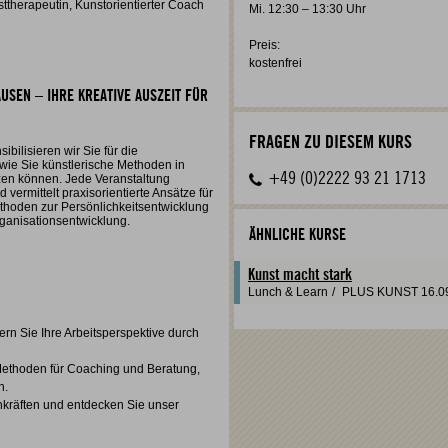
therapeutin, Kunstorientierter Coach
Mi. 12:30 – 13:30 Uhr
Preis:
kostenfrei
USEN – IHRE KREATIVE AUSZEIT FÜR
FRAGEN ZU DIESEM KURS
bilisieren wir Sie für die
 wie Sie künstlerische Methoden in
+49 (0)2222 93 21 1713
tzen können. Jede Veranstaltung
 vermittelt praxisorientierte Ansätze für
ethoden zur Persönlichkeitsentwicklung
rganisationsentwicklung.
ÄHNLICHE KURSE
Kunst macht stark
Lunch & Learn
/
PLUS KUNST
16.0
ern Sie Ihre Arbeitsperspektive durch
ethoden für Coaching und Beratung,
n.
hkräften und entdecken Sie unser