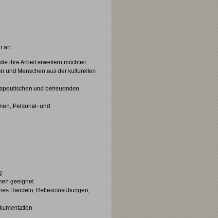
h an:
die ihre Arbeit erweitern möchten
en und Menschen aus der kulturellen
erapeutischen und betreuenden
nnen, Personal- und
g
nnen geeignet
sches Handeln, Reflexionsübungen,
okumentation