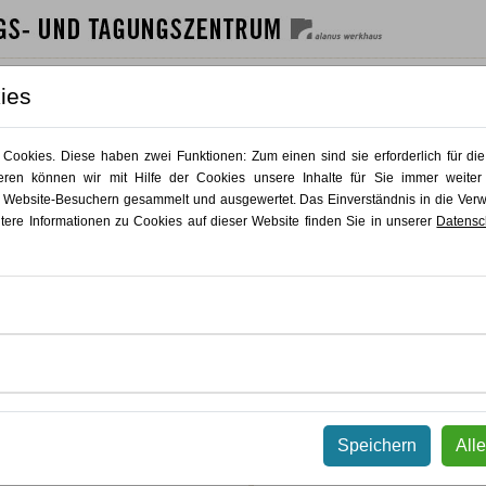
SHAUS
GÄSTEHAUS
GASTRO
AKTUELLES
KONTAKT
ies
Zurück
Zurück
ookies. Diese haben zwei Funktionen: Zum einen sind sie erforderlich für die
ren können wir mit Hilfe der Cookies unsere Inhalte für Sie immer weiter
Dezentrierung im
 Website-Besuchern gesammelt und ausgewertet. Das Einverständnis in die Ve
itere Informationen zu Cookies auf dieser Website finden Sie in unserer
Datensc
 Ihre berufliche Praxis mit innovativen
 Transformation und Entwicklung!
nen in nur 60 Minuten praktische
r Arbeit anwenden können – alles bequem
este:
kostenfrei
.
KursNr 26.067
roblem im
Coaching
zunächst zur Seite
Speichern
All
ie wie
Dezentrierung
als effektives
15.04.2026
ingt. Lernen Sie
Methoden zur
ng von Selbstwirksamkeit im Coaching