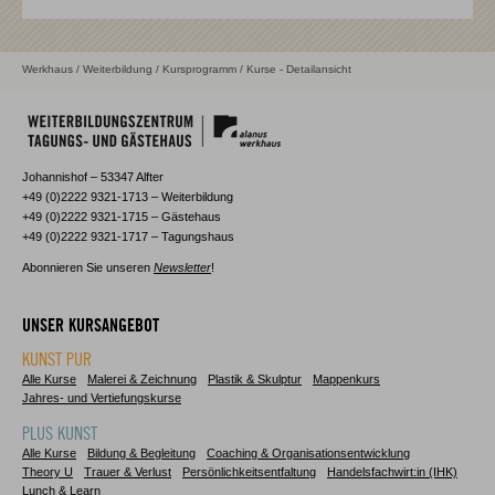
Werkhaus
/
Weiterbildung
/
Kursprogramm
/ Kurse - Detailansicht
Johannishof – 53347 Alfter
+49 (0)2222 9321-1713 – Weiterbildung
+49 (0)2222 9321-1715 – Gästehaus
+49 (0)2222 9321-1717 – Tagungshaus
Abonnieren Sie unseren
Newsletter
!
UNSER KURSANGEBOT
KUNST PUR
Alle Kurse
Malerei & Zeichnung
Plastik & Skulptur
Mappenkurs
Jahres- und Vertiefungskurse
PLUS KUNST
Alle Kurse
Bildung & Begleitung
Coaching & Organisationsentwicklung
Theory U
Trauer & Verlust
Persönlichkeitsentfaltung
Handelsfachwirt:in (IHK)
Lunch & Learn