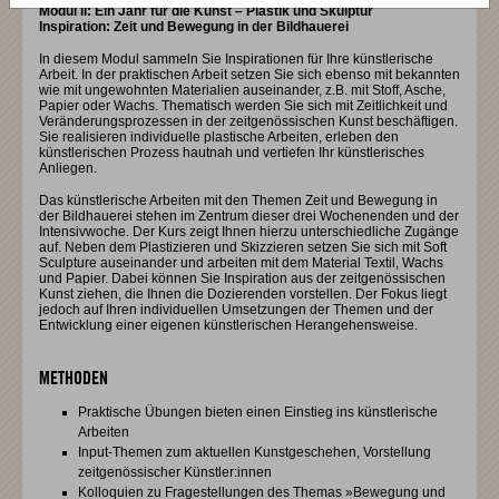
Modul II: Ein Jahr für die Kunst – Plastik und Skulptur
Inspiration: Zeit und Bewegung in der Bildhauerei
In diesem Modul sammeln Sie Inspirationen für Ihre künstlerische
Arbeit. In der praktischen Arbeit setzen Sie sich ebenso mit bekannten
wie mit ungewohnten Materialien auseinander, z.B. mit Stoff, Asche,
Papier oder Wachs. Thematisch werden Sie sich mit Zeitlichkeit und
Veränderungsprozessen in der zeitgenössischen Kunst beschäftigen.
Sie realisieren individuelle plastische Arbeiten, erleben den
künstlerischen Prozess hautnah und vertiefen Ihr künstlerisches
Anliegen.
Das künstlerische Arbeiten mit den Themen Zeit und Bewegung in
der Bildhauerei stehen im Zentrum dieser drei Wochenenden und der
Intensivwoche. Der Kurs zeigt Ihnen hierzu unterschiedliche Zugänge
auf. Neben dem Plastizieren und Skizzieren setzen Sie sich mit Soft
Sculpture auseinander und arbeiten mit dem Material Textil, Wachs
und Papier. Dabei können Sie Inspiration aus der zeitgenössischen
Kunst ziehen, die Ihnen die Dozierenden vorstellen. Der Fokus liegt
jedoch auf Ihren individuellen Umsetzungen der Themen und der
Entwicklung einer eigenen künstlerischen Herangehensweise.
METHODEN
Praktische Übungen bieten einen Einstieg ins künstlerische
Arbeiten
Input-Themen zum aktuellen Kunstgeschehen, Vorstellung
zeitgenössischer Künstler:innen
Kolloquien zu Fragestellungen des Themas »Bewegung und