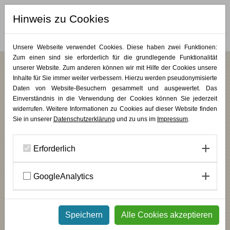
Hinweis zu Cookies
MERKLISTE (
0
)
Unsere Webseite verwendet Cookies. Diese haben zwei Funktionen:
Zum einen sind sie erforderlich für die grundlegende Funktionalität
unserer Website. Zum anderen können wir mit Hilfe der Cookies unsere
Inhalte für Sie immer weiter verbessern. Hierzu werden pseudonymisierte
/
/
/
/
Bildungsurlaub
Jahreskurse
Plastik & Skulptur
KUNST PUR
Jahres- und
Vertiefungskurse
Daten von Website-Besuchern gesammelt und ausgewertet. Das
Einverständnis in die Verwendung der Cookies können Sie jederzeit
Ein Jahr für die Kunst - Plastik und
widerrufen. Weitere Informationen zu Cookies auf dieser Website finden
Skulptur (Modul II)
Sie in unserer
Datenschutzerklärung
und zu uns im
Impressum
.
Inspiration: Zeit und Bewegung in der Bildhauerei
Erforderlich
INHALT
GoogleAnalytics
In diesem Jahreskurs erlernen Sie in drei aufeinander aufbauenden
Modulen die Grundlagen der Bildhauerei und intensivieren Ihre
künstlerische Auseinandersetzung. Sie schulen Ihre Wahrnehmung
und reflektieren Ihre künstlerische Praxis. Das »Jahr für die Kunst«
mündet in eine gemeinsame Atelierausstellung.
Speichern
Alle Cookies akzeptieren
________