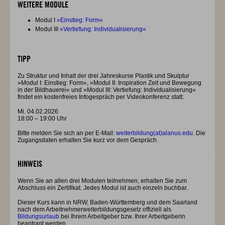
WEITERE MODULE
Modul I
»Einstieg: Form«
Modul III
»Vertiefung: Individualisierung«
TIPP
Zu Struktur und Inhalt der drei Jahreskurse Plastik und Skulptur
»Modul I: Einstieg: Form«, »Modul II: Inspiration Zeit und Bewegung
in der Bildhauerei« und »Modul III: Vertiefung: Individualisierung«
findet ein kostenfreies Infogespräch per Videokonferenz statt:
Mi. 04.02.2026
18:00 – 19:00 Uhr
Bitte melden Sie sich an per E-Mail:
weiterbildung(at)alanus.edu
. Die
Zugangsdaten erhalten Sie kurz vor dem Gespräch.
HINWEIS
Wenn Sie an allen drei Modulen teilnehmen, erhalten Sie zum
Abschluss ein Zertifikat. Jedes Modul ist auch einzeln buchbar.
Dieser Kurs kann in NRW, Baden-Württemberg und dem Saarland
nach dem Arbeitnehmerweiterbildungsgesetz offiziell als
Bildungsurlaub
bei Ihrem Arbeitgeber bzw. Ihrer Arbeitgeberin
beantragt werden.