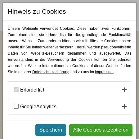
Hinweis zu Cookies
MERKLISTE (
0
)
Unsere Webseite verwendet Cookies. Diese haben zwei Funktionen:
Zum einen sind sie erforderlich für die grundlegende Funktionalität
unserer Website. Zum anderen können wir mit Hilfe der Cookies unsere
Inhalte für Sie immer weiter verbessern. Hierzu werden pseudonymisierte
/
/
Wochenendkurse
Trauer & Verlust
PLUS KUNST
Daten von Website-Besuchern gesammelt und ausgewertet. Das
Trauerwerkstatt
Einverständnis in die Verwendung der Cookies können Sie jederzeit
widerrufen. Weitere Informationen zu Cookies auf dieser Website finden
Sie in unserer
Datenschutzerklärung
und zu uns im
Impressum
.
Die nonverbale Kraft der Kunst
INHALT
Erforderlich
Dieser Kurs richtet sich an Trauerbegleiter:innen, die künstlerische
Zugänge in ihre Begleitung integrieren möchten. Die Teilnehmenden
lernen malerische Methoden kennen, die die Ressourcen der
GoogleAnalytics
Trauernden stärken und den inneren Ausdruck sichtbar machen.
________
Trauerprozesse verlaufen nicht linear – und oft fehlen den
Speichern
Alle Cookies akzeptieren
Betroffenen die Worte. Menschen in Trauer erleben sich häufig als
entgrenzt oder ihren Gefühlen ausgeliefert. Gerade dann tut es gut,
als Begleiter:in Anregungen zu schaffen, die nicht überfordern,