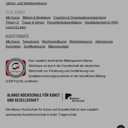
Jahres- und Vertiefungskurse
PLUS KUNST
Alle Kurse
Bildung & Begleitung
Coaching & Organisationsentwicklung
Theory U
Trauer & Verlust
Persönlichkeitsentfaltung
Handelsfachwirt:in (IHK)
Lunch & Learn
KURSFORMATE
Alle Kurse
Tageskurse
Wochenendkurse
Mehrtageskurse
Jahreskurse
Kursreihen
Zertifikatskurse
Bildungsurlaub
Das staatlich anerkannte Bildungswerk Alanus
Werkhaus ist durch die Gesellschaft der deutschen
Wirtschaft zur Förderung und Zertifizierung von
Qualitätssicherungssystemen in der beruflichen Bildung
(CERTQUA) zertifiziert.
Die Alanus Hochschule für Kunst und Gesellschaft ist eine staatlich
anerkannte Kunsthochschule in freier Trägerschaft.