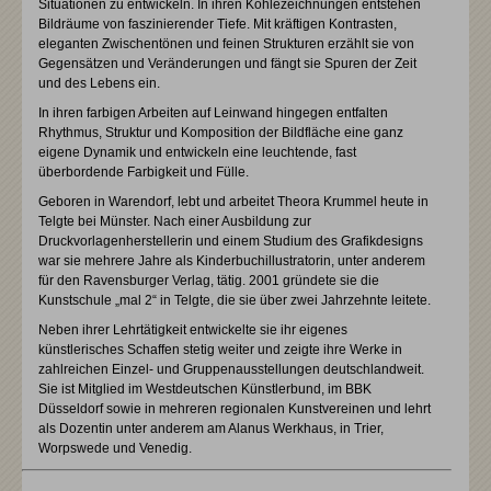
Situationen zu entwickeln. In ihren Kohlezeichnungen entstehen
Bildräume von faszinierender Tiefe. Mit kräftigen Kontrasten,
eleganten Zwischentönen und feinen Strukturen erzählt sie von
Gegensätzen und Veränderungen und fängt sie Spuren der Zeit
und des Lebens ein.
In ihren farbigen Arbeiten auf Leinwand hingegen entfalten
Rhythmus, Struktur und Komposition der Bildfläche eine ganz
eigene Dynamik und entwickeln eine leuchtende, fast
überbordende Farbigkeit und Fülle.
Geboren in Warendorf, lebt und arbeitet Theora Krummel heute in
Telgte bei Münster. Nach einer Ausbildung zur
Druckvorlagenherstellerin und einem Studium des Grafikdesigns
war sie mehrere Jahre als Kinderbuchillustratorin, unter anderem
für den Ravensburger Verlag, tätig. 2001 gründete sie die
Kunstschule „mal 2“ in Telgte, die sie über zwei Jahrzehnte leitete.
Neben ihrer Lehrtätigkeit entwickelte sie ihr eigenes
künstlerisches Schaffen stetig weiter und zeigte ihre Werke in
zahlreichen Einzel- und Gruppenausstellungen deutschlandweit.
Sie ist Mitglied im Westdeutschen Künstlerbund, im BBK
Düsseldorf sowie in mehreren regionalen Kunstvereinen und lehrt
als Dozentin unter anderem am Alanus Werkhaus, in Trier,
Worpswede und Venedig.