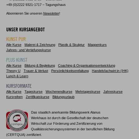
+49 (0)2222 9321-1717 – Tagungshaus
Abonnieren Sie unseren
Newsletter
!
UNSER KURSANGEBOT
KUNST PUR
Alle Kurse
Malerei & Zeichnung
Plastik & Skulptur
Mappenkurs
Jahres- und Vertiefungskurse
PLUS KUNST
Alle Kurse
Bildung & Begleitung
Coaching & Organisationsentwicklung
Theory U
Trauer & Verlust
Persönlichkeitsentfaltung
Handelsfachwirt:in (IHK)
Lunch & Learn
KURSFORMATE
Alle Kurse
Tageskurse
Wochenendkurse
Mehrtageskurse
Jahreskurse
Kursreihen
Zertifikatskurse
Bildungsurlaub
Das staatlich anerkannte Bildungswerk Alanus
Werkhaus ist durch die Gesellschaft der deutschen
Wirtschaft zur Förderung und Zertifizierung von
Qualitätssicherungssystemen in der beruflichen Bildung
(CERTQUA) zertifiziert.