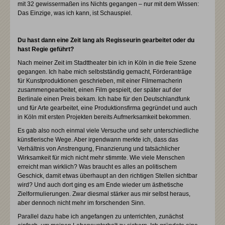
mit 32 gewissermaßen ins Nichts gegangen – nur mit dem Wissen:
Das Einzige, was ich kann, ist Schauspiel.
Du hast dann eine Zeit lang als Regisseurin gearbeitet oder du
hast Regie geführt?
Nach meiner Zeit im Stadttheater bin ich in Köln in die freie Szene
gegangen. Ich habe mich selbstständig gemacht, Förderanträge
für Kunstproduktionen geschrieben, mit einer Filmemacherin
zusammengearbeitet, einen Film gespielt, der später auf der
Berlinale einen Preis bekam. Ich habe für den Deutschlandfunk
und für Arte gearbeitet, eine Produktionsfirma gegründet und auch
in Köln mit ersten Projekten bereits Aufmerksamkeit bekommen.
Es gab also noch einmal viele Versuche und sehr unterschiedliche
künstlerische Wege. Aber irgendwann merkte ich, dass das
Verhältnis von Anstrengung, Finanzierung und tatsächlicher
Wirksamkeit für mich nicht mehr stimmte. Wie viele Menschen
erreicht man wirklich? Was braucht es alles an politischem
Geschick, damit etwas überhaupt an den richtigen Stellen sichtbar
wird? Und auch dort ging es am Ende wieder um ästhetische
Zielformulierungen. Zwar diesmal stärker aus mir selbst heraus,
aber dennoch nicht mehr im forschenden Sinn.
Parallel dazu habe ich angefangen zu unterrichten, zunächst