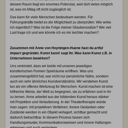
diesem Raum liegt ein enormes Potenzial, weil dort vieles möglich
ist, was im Alltag oft nicht zugänglich ist.
Das kann für viele Menschen bedeutsam werden. Für
Führungskräfte bietet es die Möglichkeit zu überprüfen: Wie wirke
ich eigentlich? Was ist die Folge meiner Glaubenssätze? Wie viel
Last trage ich und wie könnte ich es mir leichter machen?
Zusammen mit Anne von Hoyningen-Huene hast du
artful
impact
gegründet. Kunst kann! sagt ihr. Was kann Kunst z.B. in
Unternehmen bewirken?
Uns verbindet, dass wir beide mit unseren jeweiligen
künstlerischen Formen Spielräume eröffnen. Was uns
zusammengeführt hat, war nicht nur persönliche Nähe, sondern
auch ein sehr ähnliches Kunstverständnis. Wir verstehen Kunst
tun als ein offenes Werkzeug für Menschen. Kunst machen ist eine
hilfreiche Weise, der Welt zu begegnen, sie zu erfahren und in ihr
zu lernen. Anne arbeitet aus der bildenden Kunst heraus stärker
mit Projektion und Veräußerung. In der Theatertherapie würde
man sagen: mit projektiven Verfahren: Innere Gedanken oder
Zustände werden in ein Objekt verlagert, sichtbar gemacht und
dadurch betrachtbar. In diesem Prozess lassen sich
Handlungsmuster, Kommunikationsweisen und innere Haltungen
erkennen und auch verändern.