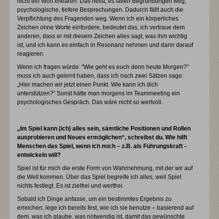
nicht ein Wort erklären. Das heißt, es fallen Begründungen weg,
psychologische, tiefere Besprechungen. Dadurch fällt auch die
Verpflichtung des Fragenden weg. Wenn ich ein körperliches
Zeichen ohne Worte einfordere, bedeutet das, ich vertraue dem
anderen, dass er mit diesem Zeichen alles sagt, was ihm wichtig
ist, und ich kann es einfach in Resonanz nehmen und dann darauf
reagieren.
Wenn ich fragen würde: "Wie geht es euch denn heute Morgen?"
muss ich auch gelernt haben, dass ich nach zwei Sätzen sage:
„Hier machen wir jetzt einen Punkt. Wie kann ich dich
unterstützen?“ Sonst hätte man morgens im Teammeeting ein
psychologisches Gespräch. Das wäre nicht so wertvoll.
„Im Spiel kann (ich) alles sein, sämtliche Positionen und Rollen
ausprobieren und Neues ermöglichen“, schreibst du. Wie hilft
Menschen das Spiel, wenn ich mich – z.B. als Führungskraft -
entwickeln will?
Spiel ist für mich die erste Form von Wahrnehmung, mit der wir auf
die Welt kommen. Über das Spiel begreife ich alles, weil Spiel
nichts festlegt. Es ist zielfrei und wertfrei.
Sobald ich Dinge anfasse, um ein bestimmtes Ergebnis zu
erreichen, lege ich bereits fest, wie ich sie benutze – basierend auf
dem, was ich glaube, was notwendig ist, damit das gewünschte