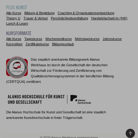
PLUS KUNST
Alle Kurse
Bildung & Begleitung
Coaching & Organisationsentwicklung
Theory U
Trauer & Verlust
Persönlichkeitsentfaltung
Handelsfachwirt:in (IHK)
Lunch & Learn
KURSFORMATE
Alle Kurse
Tageskurse
Wochenendkurse
Mehrtageskurse
Jahreskurse
Kursreihen
Zertifikatskurse
Bildungsurlaub
Das staatlich anerkannte Bildungswerk Alanus
Werkhaus ist durch die Gesellschaft der deutschen
Wirtschaft zur Förderung und Zertifizierung von
Qualitätssicherungssystemen in der beruflichen Bildung
(CERTQUA) zertifiziert.
Die Alanus Hochschule für Kunst und Gesellschaft ist eine staatlich
anerkannte Kunsthochschule in freier Trägerschaft.
© 2020 Alanus Werkhaus gemeinnützige