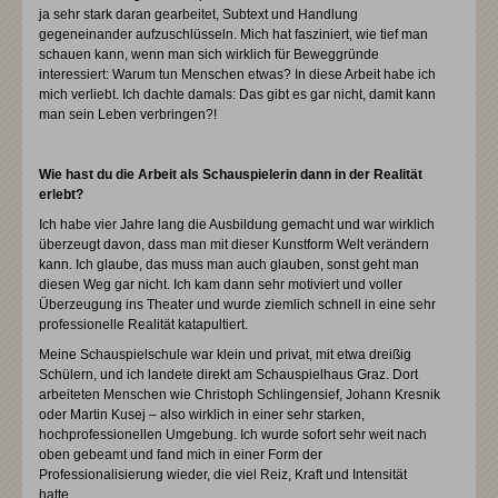
ja sehr stark daran gearbeitet, Subtext und Handlung
gegeneinander aufzuschlüsseln. Mich hat fasziniert, wie tief man
schauen kann, wenn man sich wirklich für Beweggründe
interessiert: Warum tun Menschen etwas? In diese Arbeit habe ich
mich verliebt. Ich dachte damals: Das gibt es gar nicht, damit kann
man sein Leben verbringen?!
Wie hast du die Arbeit als Schauspielerin dann in der Realität
erlebt?
Ich habe vier Jahre lang die Ausbildung gemacht und war wirklich
überzeugt davon, dass man mit dieser Kunstform Welt verändern
kann. Ich glaube, das muss man auch glauben, sonst geht man
diesen Weg gar nicht. Ich kam dann sehr motiviert und voller
Überzeugung ins Theater und wurde ziemlich schnell in eine sehr
professionelle Realität katapultiert.
Meine Schauspielschule war klein und privat, mit etwa dreißig
Schülern, und ich landete direkt am Schauspielhaus Graz. Dort
arbeiteten Menschen wie Christoph Schlingensief, Johann Kresnik
oder Martin Kusej – also wirklich in einer sehr starken,
hochprofessionellen Umgebung. Ich wurde sofort sehr weit nach
oben gebeamt und fand mich in einer Form der
Professionalisierung wieder, die viel Reiz, Kraft und Intensität
hatte.