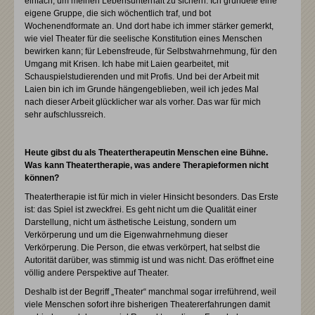
einfach, um meinen Lebensunterhalt zu sichern. Ich gründete eine
eigene Gruppe, die sich wöchentlich traf, und bot
Wochenendformate an. Und dort habe ich immer stärker gemerkt,
wie viel Theater für die seelische Konstitution eines Menschen
bewirken kann; für Lebensfreude, für Selbstwahrnehmung, für den
Umgang mit Krisen. Ich habe mit Laien gearbeitet, mit
Schauspielstudierenden und mit Profis. Und bei der Arbeit mit
Laien bin ich im Grunde hängengeblieben, weil ich jedes Mal
nach dieser Arbeit glücklicher war als vorher. Das war für mich
sehr aufschlussreich.
Heute gibst du als Theatertherapeutin Menschen eine Bühne.
Was kann Theatertherapie, was andere Therapieformen nicht
können?
Theatertherapie ist für mich in vieler Hinsicht besonders. Das Erste
ist: das Spiel ist zweckfrei. Es geht nicht um die Qualität einer
Darstellung, nicht um ästhetische Leistung, sondern um
Verkörperung und um die Eigenwahrnehmung dieser
Verkörperung. Die Person, die etwas verkörpert, hat selbst die
Autorität darüber, was stimmig ist und was nicht. Das eröffnet eine
völlig andere Perspektive auf Theater.
Deshalb ist der Begriff „Theater“ manchmal sogar irreführend, weil
viele Menschen sofort ihre bisherigen Theatererfahrungen damit