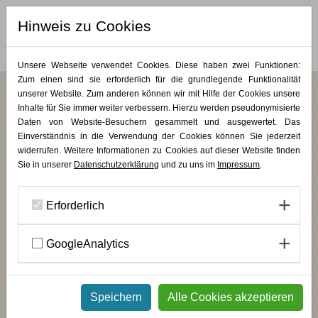
Hinweis zu Cookies
MERKLISTE (
0
)
Unsere Webseite verwendet Cookies. Diese haben zwei Funktionen:
Zum einen sind sie erforderlich für die grundlegende Funktionalität
unserer Website. Zum anderen können wir mit Hilfe der Cookies unsere
„Ich bin ins Nichts gegangen mit 32, mit
Inhalte für Sie immer weiter verbessern. Hierzu werden pseudonymisierte
dem Wissen, das Einzige, was ich kann, ist
Daten von Website-Besuchern gesammelt und ausgewertet. Das
Einverständnis in die Verwendung der Cookies können Sie jederzeit
Schauspiel.“ – Im Gespräch mit der
widerrufen. Weitere Informationen zu Cookies auf dieser Website finden
Schauspielerin, Regisseurin und
Sie in unserer
Datenschutzerklärung
und zu uns im
Impressum
.
Theatertherapeutin Ulrike de Ribaupierre
Erforderlich
GoogleAnalytics
Speichern
Alle Cookies akzeptieren