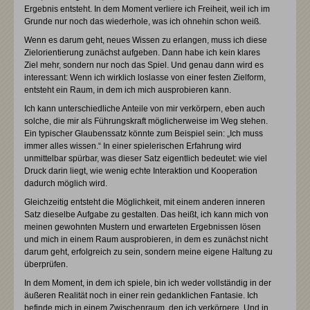
Ergebnis entsteht. In dem Moment verliere ich Freiheit, weil ich im
Grunde nur noch das wiederhole, was ich ohnehin schon weiß.
Wenn es darum geht, neues Wissen zu erlangen, muss ich diese
Zielorientierung zunächst aufgeben. Dann habe ich kein klares
Ziel mehr, sondern nur noch das Spiel. Und genau dann wird es
interessant: Wenn ich wirklich loslasse von einer festen Zielform,
entsteht ein Raum, in dem ich mich ausprobieren kann.
Ich kann unterschiedliche Anteile von mir verkörpern, eben auch
solche, die mir als Führungskraft möglicherweise im Weg stehen.
Ein typischer Glaubenssatz könnte zum Beispiel sein: „Ich muss
immer alles wissen.“ In einer spielerischen Erfahrung wird
unmittelbar spürbar, was dieser Satz eigentlich bedeutet: wie viel
Druck darin liegt, wie wenig echte Interaktion und Kooperation
dadurch möglich wird.
Gleichzeitig entsteht die Möglichkeit, mit einem anderen inneren
Satz dieselbe Aufgabe zu gestalten. Das heißt, ich kann mich von
meinen gewohnten Mustern und erwarteten Ergebnissen lösen
und mich in einem Raum ausprobieren, in dem es zunächst nicht
darum geht, erfolgreich zu sein, sondern meine eigene Haltung zu
überprüfen.
In dem Moment, in dem ich spiele, bin ich weder vollständig in der
äußeren Realität noch in einer rein gedanklichen Fantasie. Ich
befinde mich in einem Zwischenraum, den ich verkörpere. Und in