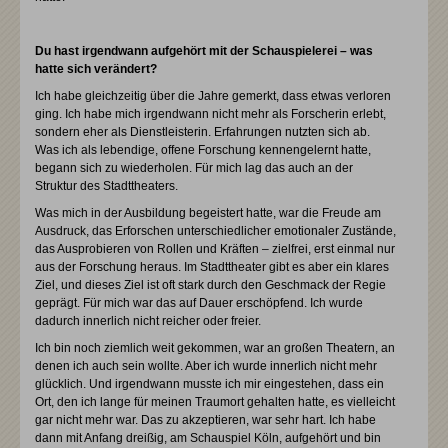
Du hast irgendwann aufgehört mit der Schauspielerei – was
hatte sich verändert?
Ich habe gleichzeitig über die Jahre gemerkt, dass etwas verloren
ging. Ich habe mich irgendwann nicht mehr als Forscherin erlebt,
sondern eher als Dienstleisterin. Erfahrungen nutzten sich ab.
Was ich als lebendige, offene Forschung kennengelernt hatte,
begann sich zu wiederholen. Für mich lag das auch an der
Struktur des Stadttheaters.
Was mich in der Ausbildung begeistert hatte, war die Freude am
Ausdruck, das Erforschen unterschiedlicher emotionaler Zustände,
das Ausprobieren von Rollen und Kräften – zielfrei, erst einmal nur
aus der Forschung heraus. Im Stadttheater gibt es aber ein klares
Ziel, und dieses Ziel ist oft stark durch den Geschmack der Regie
geprägt. Für mich war das auf Dauer erschöpfend. Ich wurde
dadurch innerlich nicht reicher oder freier.
Ich bin noch ziemlich weit gekommen, war an großen Theatern, an
denen ich auch sein wollte. Aber ich wurde innerlich nicht mehr
glücklich. Und irgendwann musste ich mir eingestehen, dass ein
Ort, den ich lange für meinen Traumort gehalten hatte, es vielleicht
gar nicht mehr war. Das zu akzeptieren, war sehr hart. Ich habe
dann mit Anfang dreißig, am Schauspiel Köln, aufgehört und bin