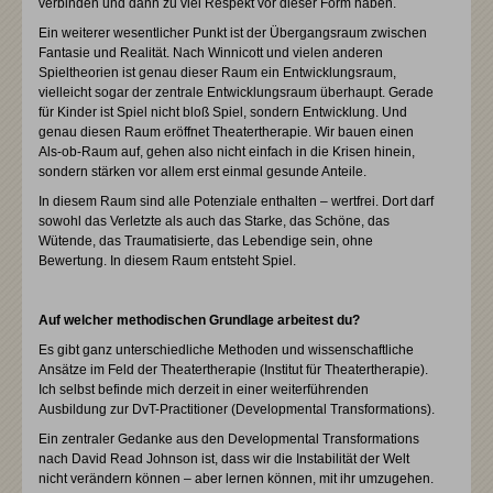
verbinden und dann zu viel Respekt vor dieser Form haben.
Ein weiterer wesentlicher Punkt ist der Übergangsraum zwischen
Fantasie und Realität. Nach Winnicott und vielen anderen
Spieltheorien ist genau dieser Raum ein Entwicklungsraum,
vielleicht sogar der zentrale Entwicklungsraum überhaupt. Gerade
für Kinder ist Spiel nicht bloß Spiel, sondern Entwicklung. Und
genau diesen Raum eröffnet Theatertherapie. Wir bauen einen
Als-ob-Raum auf, gehen also nicht einfach in die Krisen hinein,
sondern stärken vor allem erst einmal gesunde Anteile.
In diesem Raum sind alle Potenziale enthalten – wertfrei. Dort darf
sowohl das Verletzte als auch das Starke, das Schöne, das
Wütende, das Traumatisierte, das Lebendige sein, ohne
Bewertung. In diesem Raum entsteht Spiel.
Auf welcher methodischen Grundlage arbeitest du?
Es gibt ganz unterschiedliche Methoden und wissenschaftliche
Ansätze im Feld der Theatertherapie (Institut für Theatertherapie).
Ich selbst befinde mich derzeit in einer weiterführenden
Ausbildung zur DvT-Practitioner (Developmental Transformations).
Ein zentraler Gedanke aus den Developmental Transformations
nach David Read Johnson ist, dass wir die Instabilität der Welt
nicht verändern können – aber lernen können, mit ihr umzugehen.