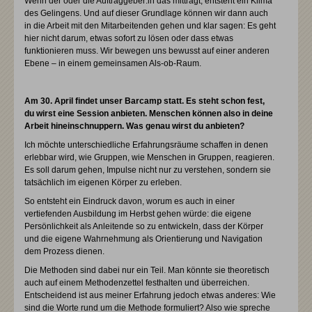
Wenn der oder die Auftraggeber:in das mitträgt, entsteht ein Klima
des Gelingens. Und auf dieser Grundlage können wir dann auch
in die Arbeit mit den Mitarbeitenden gehen und klar sagen: Es geht
hier nicht darum, etwas sofort zu lösen oder dass etwas
funktionieren muss. Wir bewegen uns bewusst auf einer anderen
Ebene – in einem gemeinsamen Als-ob-Raum.
Am 30. April findet unser Barcamp statt. Es steht schon fest,
du wirst eine Session anbieten. Menschen können also in deine
Arbeit hineinschnuppern. Was genau wirst du anbieten?
Ich möchte unterschiedliche Erfahrungsräume schaffen in denen
erlebbar wird, wie Gruppen, wie Menschen in Gruppen, reagieren.
Es soll darum gehen, Impulse nicht nur zu verstehen, sondern sie
tatsächlich im eigenen Körper zu erleben.
So entsteht ein Eindruck davon, worum es auch in einer
vertiefenden Ausbildung im Herbst gehen würde: die eigene
Persönlichkeit als Anleitende so zu entwickeln, dass der Körper
und die eigene Wahrnehmung als Orientierung und Navigation
dem Prozess dienen.
Die Methoden sind dabei nur ein Teil. Man könnte sie theoretisch
auch auf einem Methodenzettel festhalten und überreichen.
Entscheidend ist aus meiner Erfahrung jedoch etwas anderes: Wie
sind die Worte rund um die Methode formuliert? Also wie spreche