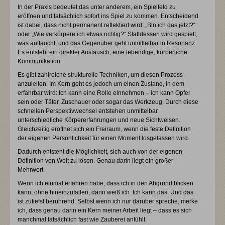
In der Praxis bedeutet das unter anderem, ein Spielfeld zu
eröffnen und tatsächlich sofort ins Spiel zu kommen. Entscheidend
ist dabei, dass nicht permanent reflektiert wird: „Bin ich das jetzt?“
oder „Wie verkörpere ich etwas richtig?“ Stattdessen wird gespielt,
was auftaucht, und das Gegenüber geht unmittelbar in Resonanz.
Es entsteht ein direkter Austausch, eine lebendige, körperliche
Kommunikation.
Es gibt zahlreiche strukturelle Techniken, um diesen Prozess
anzuleiten. Im Kern geht es jedoch um einen Zustand, in dem
erfahrbar wird: Ich kann eine Rolle einnehmen – ich kann Opfer
sein oder Täter, Zuschauer oder sogar das Werkzeug. Durch diese
schnellen Perspektivwechsel entstehen unmittelbar
unterschiedliche Körpererfahrungen und neue Sichtweisen.
Gleichzeitig eröffnet sich ein Freiraum, wenn die feste Definition
der eigenen Persönlichkeit für einen Moment losgelassen wird.
Dadurch entsteht die Möglichkeit, sich auch von der eigenen
Definition von Welt zu lösen. Genau darin liegt ein großer
Mehrwert.
Wenn ich einmal erfahren habe, dass ich in den Abgrund blicken
kann, ohne hineinzufallen, dann weiß ich: Ich kann das. Und das
ist zutiefst berührend. Selbst wenn ich nur darüber spreche, merke
ich, dass genau darin ein Kern meiner Arbeit liegt – dass es sich
manchmal tatsächlich fast wie Zauberei anfühlt.