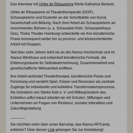
Das Interview mit
Ulrike de Ribaupierre
führte Katharina Bertulat.
Ulrike de Ribaupierre ist Theatertherapeutin (DGfT),
Schauspielerin und Dozentin an der Schnittstelle von Kunst,
Gesellschaft und Bildung. Nach ihrer Arbeit als Schauspielerin an
renommierten Bühnen (u. a. Schauspiel Köln, Schauspielhaus
Graz, Thalia Theater Hamburg) entwickelte sie ihre künstlerische
Praxis konsequent weiter hin zu prozess- und körperorientierter
Arbeit mit Gruppen.
Seit über zehn Jahren lehrt sie an der Alanus Hochschule und im
Alanus Werkhaus und entwickelt künstlerische Formate, die
Erfahrungsräume für Selbstwahrnehmung, Zusammenarbeit und
gesellschaftliche Wirksamkeit eröffnen.
Ihre Arbeit verbindet Theatertherapie, künstlerische Praxis und
Forschung und versteht Spiel, Körper und Resonanz als zentrale
Zugänge für individuelle und kollektive Transformationsprozesse.
Als Gründerin von Starke Kids e. V. und Mitbegründerin des
Kollektivs artful impact arbeitet sie mit Schulen, Stiftungen und
Unternehmen an Fragen von Resilienz, sozialer Interaktion und
Zukunftsgestaltung.
_______
Sie möchten mehr über unser Barcamp, das Alanus ARTcamp,
erfahren? Über diesen
Link
gelangen Sie zur Anmeldung!