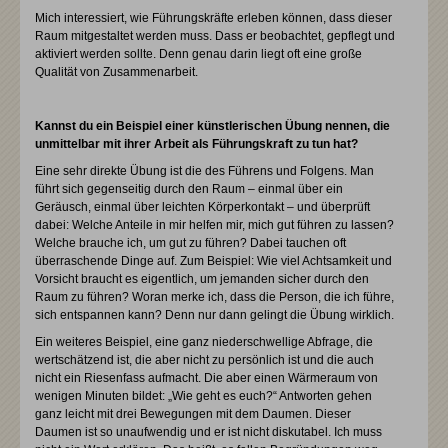
Mich interessiert, wie Führungskräfte erleben können, dass dieser
Raum mitgestaltet werden muss. Dass er beobachtet, gepflegt und
aktiviert werden sollte. Denn genau darin liegt oft eine große
Qualität von Zusammenarbeit.
Kannst du ein Beispiel einer künstlerischen Übung nennen, die
unmittelbar mit ihrer Arbeit als Führungskraft zu tun hat?
Eine sehr direkte Übung ist die des Führens und Folgens. Man
führt sich gegenseitig durch den Raum – einmal über ein
Geräusch, einmal über leichten Körperkontakt – und überprüft
dabei: Welche Anteile in mir helfen mir, mich gut führen zu lassen?
Welche brauche ich, um gut zu führen? Dabei tauchen oft
überraschende Dinge auf. Zum Beispiel: Wie viel Achtsamkeit und
Vorsicht braucht es eigentlich, um jemanden sicher durch den
Raum zu führen? Woran merke ich, dass die Person, die ich führe,
sich entspannen kann? Denn nur dann gelingt die Übung wirklich.
Ein weiteres Beispiel, eine ganz niederschwellige Abfrage, die
wertschätzend ist, die aber nicht zu persönlich ist und die auch
nicht ein Riesenfass aufmacht. Die aber einen Wärmeraum von
wenigen Minuten bildet: „Wie geht es euch?“ Antworten gehen
ganz leicht mit drei Bewegungen mit dem Daumen. Dieser
Daumen ist so unaufwendig und er ist nicht diskutabel. Ich muss