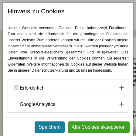
Hinweis zu Cookies
MERKLISTE (
0
)
Unsere Webseite verwendet Cookies. Diese haben zwei Funktionen:
Zum einen sind sie erforderlich für die grundlegende Funktionalität
unserer Website. Zum anderen können wir mit Hilfe der Cookies unsere
Zimmer 03
Inhalte für Sie immer weiter verbessern. Hierzu werden pseudonymisierte
Daten von Website-Besuchern gesammelt und ausgewertet. Das
Einverständnis in die Verwendung der Cookies können Sie jederzeit
Im Erdgeschoss befindet sich dieses Einzelzimmer, dessen helle Farbgestal
begeistert. Zudem sorgen die bodentiefen Fenster, die auf die zimmereigen
widerrufen. Weitere Informationen zu Cookies auf dieser Website finden
kleine Terrasse führen, für viel Licht im Raum. Von innen aus können Sie au
Sie in unserer
Datenschutzerklärung
und zu uns im
Impressum
.
umliegenden Kunstobjekte der Alanus-Studenten entdecken und sich für Ihr
eigenen Aufgaben und Arbeiten inspirieren lassen. Skizzen oder Ideen kön
Sie zum Beispiel gleich an dem Schreibtisch, mit dem das Zimmer ausgestatte
verfassen. Außerdem verfügt das Zimmer über ein eigenes Badezimmer (mit
Erforderlich
Dusche/WC), W-LAN und einen Einbauschrank.
FRÜHSTÜCK
GoogleAnalytics
Wir bieten Ihnen täglich ein reichhaltiges vegetarisch-veganes Frühstücksbuf
Bio-Qualität an, das Sie gerne dazu buchen können. In Verbindung mit einer
Zimmerbuchung kostet es pro Person 11,- €, für externe Gäste 12,50 €.
Speichern
Alle Cookies akzeptieren
Vor
Vor