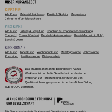
UNSER KURSANGEBOT
KUNST PUR
Alle Kurse
Malerei & Zeichnung
Plastik & Skulptur
Mappenkurs
Jahres- und Vertiefungskurse
PLUS KUNST
Alle Kurse
Bildung & Begleitung
Coaching & Organisationsentwicklung
Theory U
Trauer & Verlust
Persönlichkeitsentfaltung
Handelsfachwirt:in (IHK)
Lunch & Learn
KURSFORMATE
Alle Kurse
Tageskurse
Wochenendkurse
Mehrtageskurse
Jahreskurse
Kursreihen
Zertifikatskurse
Bildungsurlaub
Das staatlich anerkannte Bildungswerk Alanus
Werkhaus ist durch die Gesellschaft der deutschen
Wirtschaft zur Förderung und Zertifizierung von
Qualitätssicherungssystemen in der beruflichen Bildung
(CERTQUA) zertifiziert.
Die Alanus Hochschule für Kunst und Gesellschaft ist eine staatlich