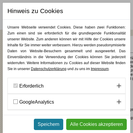
Hinweis zu Cookies
MERKLISTE (
0
)
Unsere Webseite verwendet Cookies. Diese haben zwei Funktionen:
Zum einen sind sie erforderlich für die grundlegende Funktionalität
unserer Website. Zum anderen können wir mit Hilfe der Cookies unsere
Zimmer 22
Inhalte für Sie immer weiter verbessern. Hierzu werden pseudonymisierte
Daten von Website-Besuchern gesammelt und ausgewertet. Das
Einverständnis in die Verwendung der Cookies können Sie jederzeit
Der Traum jedes Fußballfans: Eine Fußballwand. In roten Trikots und auf gr
gelbem Grund schauen die Kicker auf das Bett. Der Künstler Sven Büngener
widerrufen. Weitere Informationen zu Cookies auf dieser Website finden
es gestaltet und dort Jungenträume wahrwerden lassen. Im Gegensatz zu d
Sie in unserer
Datenschutzerklärung
und zu uns im
Impressum
.
bunten Wand nehmen sich die schlichten Holzmöbel dieses Zimmers sehr z
und lenken den Blick auf das Wesentliche. Das Zimmer ist ausgestattet mit 
Schreibtisch und Einbauschrank sowie TV, W-LAN und einem eigenen Bad (
Dusche/WC).
Erforderlich
ÜBER DEN KÜNSTLER
GoogleAnalytics
Der Künstler und Kommunikationsdesigner Sven Büngener ist Dozent am
Weiterbildungszentrum Alanus Werkhaus, u. a. für den Studienvorbereitung
Mappenkurs für angehende Kunst- und Designstudenten sowie für
weitere Kunstkurse. Als freier Künstler und Illustrator stellte er bereits in Sie
Erkrath, Trier und Düsseldorf aus.
Speichern
Alle Cookies akzeptieren