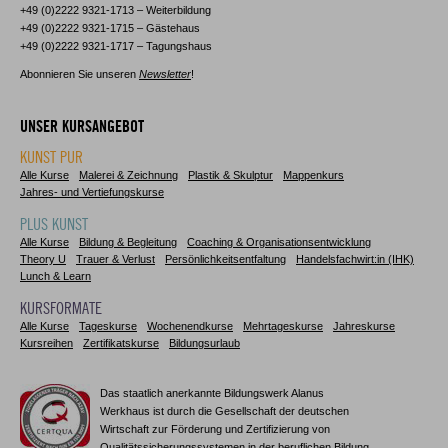
+49 (0)2222 9321-1713 – Weiterbildung
+49 (0)2222 9321-1715 – Gästehaus
+49 (0)2222 9321-1717 – Tagungshaus
Abonnieren Sie unseren
Newsletter
!
UNSER KURSANGEBOT
KUNST PUR
Alle Kurse
Malerei & Zeichnung
Plastik & Skulptur
Mappenkurs
Jahres- und Vertiefungskurse
PLUS KUNST
Alle Kurse
Bildung & Begleitung
Coaching & Organisationsentwicklung
Theory U
Trauer & Verlust
Persönlichkeitsentfaltung
Handelsfachwirt:in (IHK)
Lunch & Learn
KURSFORMATE
Alle Kurse
Tageskurse
Wochenendkurse
Mehrtageskurse
Jahreskurse
Kursreihen
Zertifikatskurse
Bildungsurlaub
Das staatlich anerkannte Bildungswerk Alanus
Werkhaus ist durch die Gesellschaft der deutschen
Wirtschaft zur Förderung und Zertifizierung von
Qualitätssicherungssystemen in der beruflichen Bildung