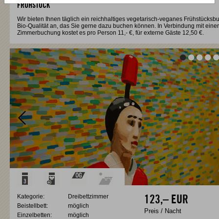
FRÜHSTÜCK
Wir bieten Ihnen täglich ein reichhaltiges vegetarisch-veganes Frühstücksbuf
Bio-Qualität an, das Sie gerne dazu buchen können. In Verbindung mit einer
Zimmerbuchung kostet es pro Person 11,- €, für externe Gäste 12,50 €.
Vor
Vor
Kategorie:
Dreibettzimmer
123,–
EUR
Beistellbett:
möglich
Preis / Nacht
Einzelbetten:
möglich