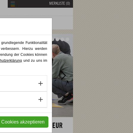
MERKLISTE (
0
)
Vor
Vor
 grundlegende Funktionalität
 verbessern. Hierzu werden
rwendung der Cookies können
hutzerklärung
und zu uns im
e Cookies akzeptieren
490,00 EUR