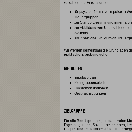
verschiedene Einsatzformen:
für psychoinformative Impulse in We
Trauergruppen
zur Standortbestimmung innerhalb 
zur Abbildung von Unterschieden de
Systems
als inhaltliche Struktur von Trauer
Wir werden gemeinsam die Grundlagen des
praktische Erprobung gehen.
METHODEN
Impulsvortrag
Kleingruppenarbeit
Livedemonstrationen
Gesprächsübungen
ZIELGRUPPE
Für alle Berufsgruppen, die trauernden Me
Psycholog:innen, Sozialarbeiter:innen, Lehr
Hospiz- und Palliativfachkräfte, Trauerbegl