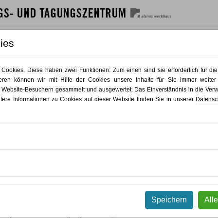
SHAUS
GÄSTEHAUS
GASTRO
AKTUELLES
KONTAKT
ies
Zurück
Zurück
NST
ookies. Diese haben zwei Funktionen: Zum einen sind sie erforderlich für die
ren können wir mit Hilfe der Cookies unsere Inhalte für Sie immer weiter
eidoskop
 Website-Besuchern gesammelt und ausgewertet. Das Einverständnis in die Ve
itere Informationen zu Cookies auf dieser Website finden Sie in unserer
Datensc
tung
ma und gleichzeitig immer noch ein
ozesse besser zu verstehen mit dem
rKaleidoskop.
 sind überholte Sichtweisen auf
KursNr 26.008
s ein niedrigschwelliges und
 Trauer-Modell kennen: das
Speichern
All
. Damit können verschiedenste
13.03.2026
-
14.03.2026
erstanden werden. Gleichzeitg sind die
s spielerisches Material geeignet für