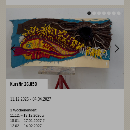
Vor
Vor
KursNr 26.059
11.12.2026
-
04.04.2027
3 Wochenenden:
11.12. – 13.12.2026 //
15.01. – 17.01.2027 //
12.02. – 14.02.2027