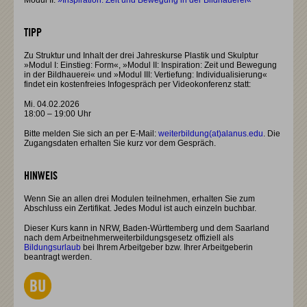
Modul II:
»Inspiration: Zeit und Bewegung in der Bildhauerei
«
TIPP
Zu Struktur und Inhalt der drei Jahreskurse Plastik und Skulptur
»Modul I: Einstieg: Form«, »Modul II: Inspiration: Zeit und Bewegung
in der Bildhauerei« und »Modul III: Vertiefung: Individualisierung«
findet ein kostenfreies Infogespräch per Videokonferenz statt:
Mi. 04.02.2026
18:00 – 19:00 Uhr
Bitte melden Sie sich an per E-Mail:
weiterbildung(at)alanus.edu
. Die
Zugangsdaten erhalten Sie kurz vor dem Gespräch.
HINWEIS
Wenn Sie an allen drei Modulen teilnehmen, erhalten Sie zum
Abschluss ein Zertifikat. Jedes Modul ist auch einzeln buchbar.
Dieser Kurs kann in NRW, Baden-Württemberg und dem Saarland
nach dem Arbeitnehmerweiterbildungsgesetz offiziell als
Bildungsurlaub
bei Ihrem Arbeitgeber bzw. Ihrer Arbeitgeberin
beantragt werden.