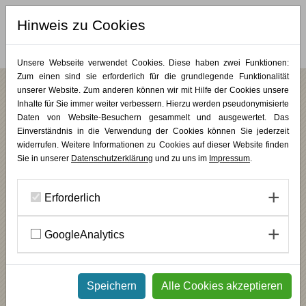
Hinweis zu Cookies
MERKLISTE (
0
)
Unsere Webseite verwendet Cookies. Diese haben zwei Funktionen:
Zum einen sind sie erforderlich für die grundlegende Funktionalität
unserer Website. Zum anderen können wir mit Hilfe der Cookies unsere
Inhalte für Sie immer weiter verbessern. Hierzu werden pseudonymisierte
/
/
/
/
Bildungsurlaub
Jahreskurse
Plastik & Skulptur
KUNST PUR
Jahres- und
Vertiefungskurse
Daten von Website-Besuchern gesammelt und ausgewertet. Das
Einverständnis in die Verwendung der Cookies können Sie jederzeit
Ein Jahr für die Kunst – Plastik und
widerrufen. Weitere Informationen zu Cookies auf dieser Website finden
Skulptur (Modul III)
Sie in unserer
Datenschutzerklärung
und zu uns im
Impressum
.
Vertiefung und Individualisierung
Erforderlich
INHALT
GoogleAnalytics
In diesem Jahreskurs erlernen Sie in drei aufeinander aufbauenden
Modulen die Grundlagen der Bildhauerei und intensivieren Ihre
künstlerische Auseinandersetzung. Sie schulen Ihre Wahrnehmung
und reflektieren Ihre künstlerische Praxis. Das »Jahr für die Kunst«
mündet in eine gemeinsame Atelierausstellung.
Speichern
Alle Cookies akzeptieren
________