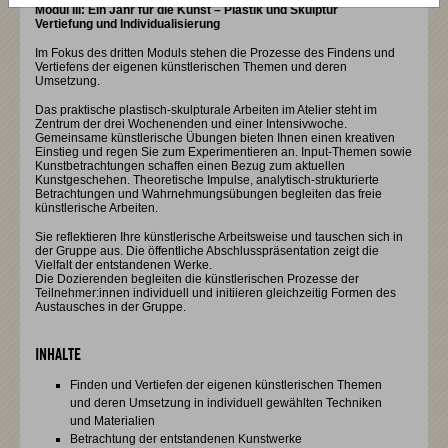
Modul III: Ein Jahr für die Kunst – Plastik und Skulptur
Vertiefung und Individualisierung
Im Fokus des dritten Moduls stehen die Prozesse des Findens und
Vertiefens der eigenen künstlerischen Themen und deren
Umsetzung.
Das praktische plastisch-skulpturale Arbeiten im Atelier steht im
Zentrum der drei Wochenenden und einer Intensivwoche.
Gemeinsame künstlerische Übungen bieten Ihnen einen kreativen
Einstieg und regen Sie zum Experimentieren an. Input-Themen sowie
Kunstbetrachtungen schaffen einen Bezug zum aktuellen
Kunstgeschehen. Theoretische Impulse, analytisch-strukturierte
Betrachtungen und Wahrnehmungsübungen begleiten das freie
künstlerische Arbeiten.
Sie reflektieren Ihre künstlerische Arbeitsweise und tauschen sich in
der Gruppe aus. Die öffentliche Abschlusspräsentation zeigt die
Vielfalt der entstandenen Werke.
Die Dozierenden begleiten die künstlerischen Prozesse der
Teilnehmer:innen individuell und initiieren gleichzeitig Formen des
Austausches in der Gruppe.
INHALTE
Finden und Vertiefen der eigenen künstlerischen Themen
und deren Umsetzung in individuell gewählten Techniken
und Materialien
Betrachtung der entstandenen Kunstwerke