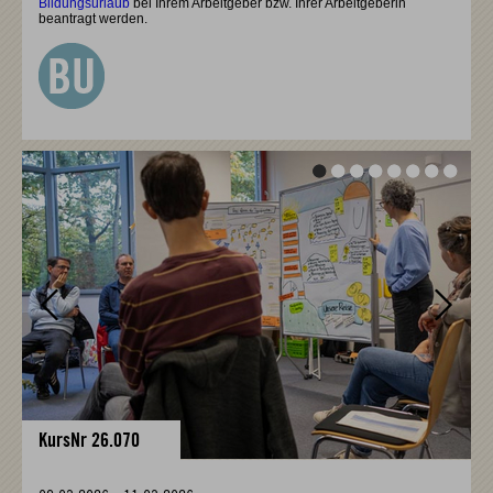
Bildungsurlaub
bei Ihrem Arbeitgeber bzw. Ihrer Arbeitgeberin
beantragt werden.
Vor
Vor
KursNr 26.070