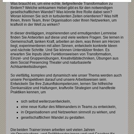
Was braucht es, um eine echte, tiefgreifende Transformation zu
fördern? Welche wirksamen Hebel gibt es für den notwendigen
gesellschaftlichen Wandel? Was könnte Ihre Rolle dabei sein?
Woran können Sie sich in turbulenten Zeiten orientieren? Was hilft
Ihnen, Ihrem Team, Ihrer Organisation oder Ihren Netzwerken, um
kraftvoll in der Welt zu wirken?
In dieser dreitägigen, inspirierenden und ermutigenden Lernreise
finden Sie Antworten auf diese und viele weitere Fragen. Sie lernen in
Gemeinschaft, tanken Kraft, arbeiten an dem, was Ihnen am Herzen
liegt, experimentieren mit allen Sinnen, entwickeln konkrete Ideen
und nächste Schritte. Und Sie können Unterstützer finden. Es
erwarten Sie Inputs über Funktionsweisen von Transformation,
Einzel- und Gruppenübungen, Kreativitätstechniken, Übungen aus
dem Social Presencing Theater und naturbasierte
Achtsamkeitsübungen.
So vielfältig, komplex und dynamisch wie unser Thema werden auch
unsere Perspektiven darauf und unsere Arbeitsweisen sein.
Entwickeln Sie Ihre Zukunftskompetenzen, lernen Sie hilfreiche
Denkansätze und Haltungen, kraftvolle Strategien und handfeste
Praktiken kennen, um
sich selbst weiterzuentwickeln,
eine neue Kultur des Miteinanders in Teams zu entwickeln,
in Organisationen und Netzwerken sinnvoll zu wirken, und
gesellschaftlichen Wandel zu gestalten.
Die beiden Trainer:innen arbeiten seit vielen Jahren