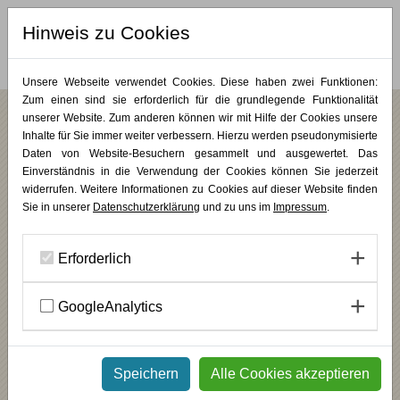
Hinweis zu Cookies
MERKLISTE (
0
)
Unsere Webseite verwendet Cookies. Diese haben zwei Funktionen:
Zum einen sind sie erforderlich für die grundlegende Funktionalität
unserer Website. Zum anderen können wir mit Hilfe der Cookies unsere
Inhalte für Sie immer weiter verbessern. Hierzu werden pseudonymisierte
/
/
/
/
Bildungsurlaub
Mehrtageskurse
Bildung & Begleitung
PLUS KUNST
Coaching & Organisationsentwicklung
Daten von Website-Besuchern gesammelt und ausgewertet. Das
Einverständnis in die Verwendung der Cookies können Sie jederzeit
Zukunftspfade
widerrufen. Weitere Informationen zu Cookies auf dieser Website finden
Sie in unserer
Datenschutzerklärung
und zu uns im
Impressum
.
Sozial-ökologische Transformation gestalten
INHALT
Erforderlich
Dies ist eine Weiterbildung für alle, die sich für eine zukunftsfähige
sozial-ökologische Transformation engagieren oder dies gerne
GoogleAnalytics
möchten. Sei es in Ihrem persönlichen oder beruflichen Umfeld, in
Ihrem Unternehmen, in öffentlichen Institutionen, in Verbänden oder
in gemeinnützigen Organisationen. Nutzen Sie diese Gelegenheit,
um sich das notwendige Wissen und die Fähigkeiten anzueignen, die
Sie für eine erfolgreiche und nachhaltige Transformation benötigen.
Speichern
Alle Cookies akzeptieren
_______