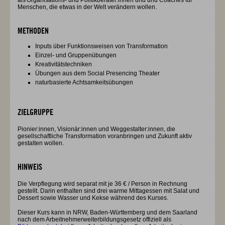
als Organisations- und Politikberater:innen und und Coaches für
Menschen, die etwas in der Welt verändern wollen.
METHODEN
Inputs über Funktionsweisen von Transformation
Einzel- und Gruppenübungen
Kreativitätstechniken
Übungen aus dem Social Presencing Theater
naturbasierte Achtsamkeitsübungen
ZIELGRUPPE
Pionier:innen, Visionär:innen und Weggestalter:innen, die
gesellschaftliche Transformation voranbringen und Zukunft aktiv
gestalten wollen.
HINWEIS
Die Verpflegung wird separat mit je 36 € / Person in Rechnung
gestellt. Darin enthalten sind drei warme Mittagessen mit Salat und
Dessert sowie Wasser und Kekse während des Kurses.
Dieser Kurs kann in NRW, Baden-Württemberg und dem Saarland
nach dem Arbeitnehmerweiterbildungsgesetz offiziell als