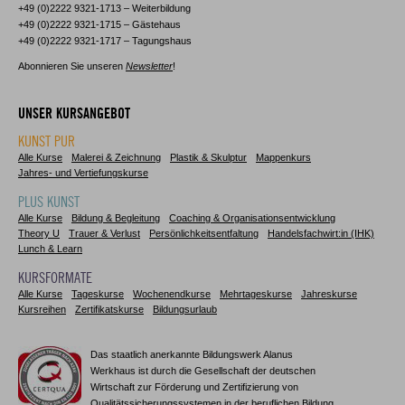
+49 (0)2222 9321-1713 – Weiterbildung
+49 (0)2222 9321-1715 – Gästehaus
+49 (0)2222 9321-1717 – Tagungshaus
Abonnieren Sie unseren
Newsletter
!
UNSER KURSANGEBOT
KUNST PUR
Alle Kurse
Malerei & Zeichnung
Plastik & Skulptur
Mappenkurs
Jahres- und Vertiefungskurse
PLUS KUNST
Alle Kurse
Bildung & Begleitung
Coaching & Organisationsentwicklung
Theory U
Trauer & Verlust
Persönlichkeitsentfaltung
Handelsfachwirt:in (IHK)
Lunch & Learn
KURSFORMATE
Alle Kurse
Tageskurse
Wochenendkurse
Mehrtageskurse
Jahreskurse
Kursreihen
Zertifikatskurse
Bildungsurlaub
Das staatlich anerkannte Bildungswerk Alanus
Werkhaus ist durch die Gesellschaft der deutschen
Wirtschaft zur Förderung und Zertifizierung von
Qualitätssicherungssystemen in der beruflichen Bildung