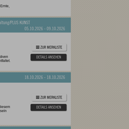
 Ernte,
altung
/
PLUS KUNST
05.10.2026
-
09.10.2026
ZUR MERKLISTE
ativen
DETAILS ANSEHEN
tfaltet.
18.10.2026
-
18.10.2026
ZUR MERKLISTE
 diesem
DETAILS ANSEHEN
seln