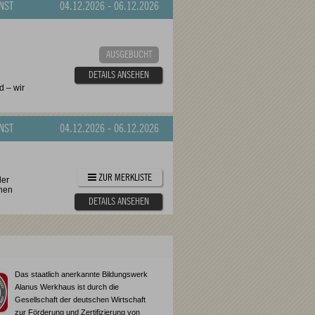
NST
04.12.2026
-
06.12.2026
AUSGEBUCHT
DETAILS ANSEHEN
d – wir
NST
04.12.2026
-
06.12.2026
ZUR MERKLISTE
der
chen
DETAILS ANSEHEN
Das staatlich anerkannte Bildungswerk
Alanus Werkhaus ist durch die
Gesellschaft der deutschen Wirtschaft
zur Förderung und Zertifizierung von