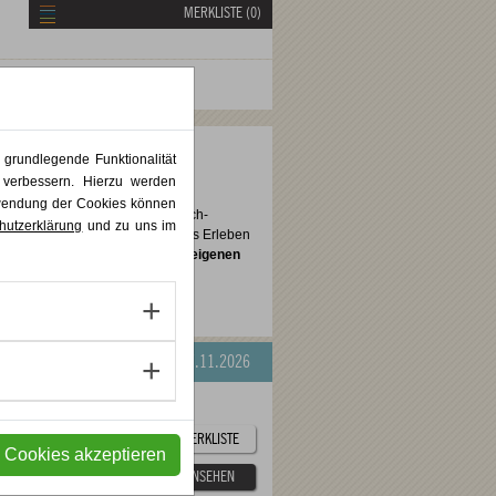
MERKLISTE (
0
)
 grundlegende Funktionalität
 verbessern. Hierzu werden
rwendung der Cookies können
, innere Reflexion und künstlerisch-
hutzerklärung
und zu uns im
 Aktivitäten, Bewegung, kreatives Erleben
u stärken und neue Zugänge zur
eigenen
hrnehmung, Ausdruckskraft und
US KUNST
05.09.2026
-
07.11.2026
ZUR MERKLISTE
e Cookies akzeptieren
DETAILS ANSEHEN