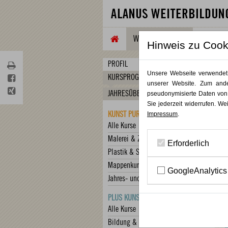
WEITERBILDUNG
TAGUNG
Hinweis zu Cook
PROFIL
Unsere Webseite verwendet C
KURSPROGRAMM
unserer Website. Zum ande
JAHRESÜBERBLICK
pseudonymisierte Daten von
Sie jederzeit widerrufen. We
KUNST PUR
Impressum
.
Alle Kurse
Malerei & Zeichnung
Erforderlich
Plastik & Skulptur
Mappenkurs
GoogleAnalytics
Jahres- und Vertiefungskurse
PLUS KUNST
Alle Kurse
Bildung & Begleitung