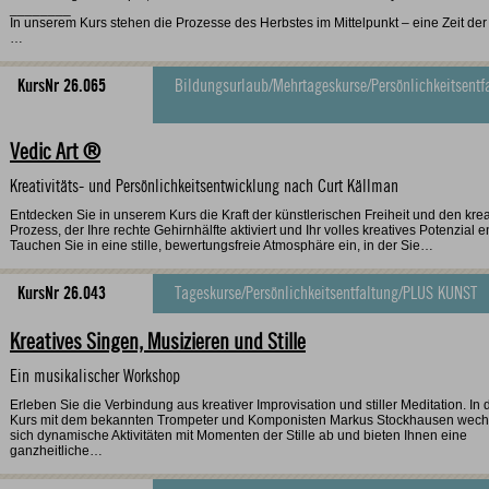
________
In unserem Kurs stehen die Prozesse des Herbstes im Mittelpunkt – eine Zeit der
…
KursNr 26.065
Bildungsurlaub
/
Mehrtageskurse
/
Persönlichkeitsentf
Vedic Art ®
Kreativitäts- und Persönlichkeitsentwicklung nach Curt Källman
Entdecken Sie in unserem Kurs die Kraft der künstlerischen Freiheit und den kre
Prozess, der Ihre rechte Gehirnhälfte aktiviert und Ihr volles kreatives Potenzial en
Tauchen Sie in eine stille, bewertungsfreie Atmosphäre ein, in der Sie…
KursNr 26.043
Tageskurse
/
Persönlichkeitsentfaltung
/
PLUS KUNST
Kreatives Singen, Musizieren und Stille
Ein musikalischer Workshop
Erleben Sie die Verbindung aus kreativer Improvisation und stiller Meditation. In
Kurs mit dem bekannten Trompeter und Komponisten Markus Stockhausen wech
sich dynamische Aktivitäten mit Momenten der Stille ab und bieten Ihnen eine
ganzheitliche…