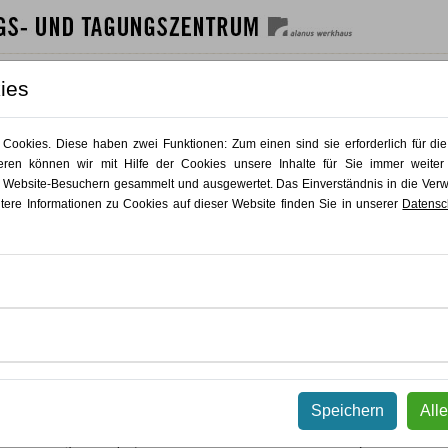
SHAUS
GÄSTEHAUS
GASTRO
AKTUELLES
KONTAKT
ies
PLUS KUNST / Persönlichkeitsentfaltung
ookies. Diese haben zwei Funktionen: Zum einen sind sie erforderlich für die
ren können wir mit Hilfe der Cookies unsere Inhalte für Sie immer weiter
 Website-Besuchern gesammelt und ausgewertet. Das Einverständnis in die Ve
In der Kurskategorie Persönlichkeitsentfaltung stehen
individuelle Entwicklung
itere Informationen zu Cookies auf dieser Website finden Sie in unserer
Datensc
körperliche Ausdrucksformen im Zentrum. Die Angebote verbinden künstlerische
und Achtsamkeit, um
persönliche Ressourcen
zu aktivieren, innere Balance z
Lebensgestaltung
zu eröffnen. Teilnehmende erleben Prozesse, die Selbstwa
persönliches Wachstum fördern und Impulse für den Alltag geben.
KursNr 26.033
Tageskurse
/
Kursreihen
/
Persönlichkeitsentfaltung
/
PL
Eurythmie für Menschen ab 50
Gaianna Herbstfarben
Speichern
All
Tauchen Sie ein in eine Welt harmonischer Bewegungen und entdecken Sie die
Verbindung von Körper, Geist und Seele durch die Kunst der Eurythmie.