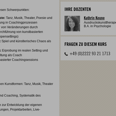
IHRE DOZENTEN
iesen Schwerpunkten:
ste:
Tanz, Musik, Theater, Poesie und
Kathrin Keune
dung in Coachingprozessen
Ausdruckskunsttherapeu
B.A. in Psychologie
 von Veränderungen durch
rchführung von kunstbasierten
ppensettings)
:
Spiel und künstlerisches Chaos als
FRAGEN ZU DIESEM KURS
:
Erprobung im realen Setting und
+49 (0)2222 93 21 1713
ltung als Coach
basierter Coachingsessions
chen Kunstformen: Tanz, Musik, Theater
und Coaching, Systematik des
e zur Entwicklung der eigenen
ungen, Projektarbeiten, Live-