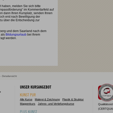
haben, melden Sie sich bitte
ompassförderung“ im Kommentarfeld auf
en dann Ihren Kursplatz, senden Ihnen
och erst nach Bewilligung der
azu über die Entscheidung zur
mberg und dem Saarland nach dem
 als
Bildungsurlaub
bei Ihrem
ragt werden.
- Detailansicht
UNSER KURSANGEBOT
KUNST PUR
Alle Kurse
Malerei & Zeichnung
Plastik & Skulptur
Mappenkurs
Jahres- und Vertiefungskurse
Qualitätssi
(CERTQUA) z
PLUS KUNST