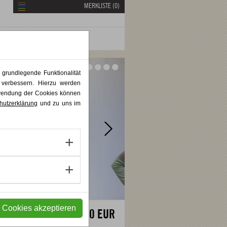
MERKLISTE (
0
)
Vor
Vor
 grundlegende Funktionalität
 verbessern. Hierzu werden
rwendung der Cookies können
hutzerklärung
und zu uns im
e Cookies akzeptieren
5.440,00 EUR