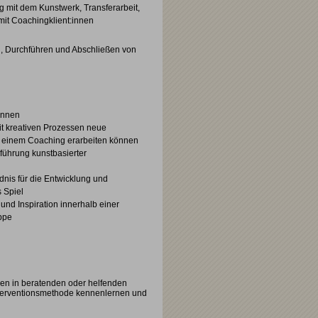
mit dem Kunstwerk, Transferarbeit,
mit Coachingklient:innen
n, Durchführen und Abschließen von
ennen
it kreativen Prozessen neue
in einem Coaching erarbeiten können
führung kunstbasierter
ndnis für die Entwicklung und
 Spiel
nd Inspiration innerhalb einer
ppe
en in beratenden oder helfenden
Interventionsmethode kennenlernen und