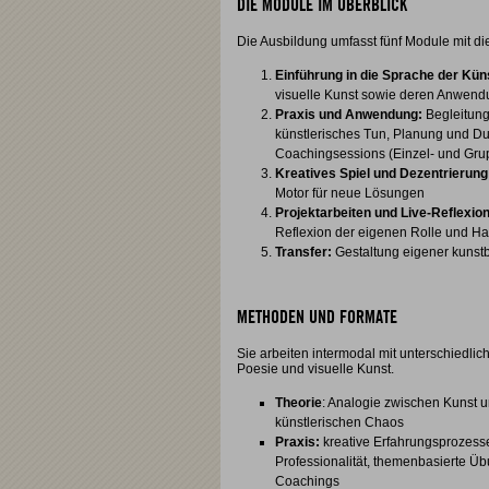
DIE MODULE IM ÜBERBLICK
Die Ausbildung umfasst fünf Module mit d
Einführung in die Sprache der Kün
visuelle Kunst sowie deren Anwen
Praxis und Anwendung:
Begleitung
künstlerisches Tun, Planung und Du
Coachingsessions (Einzel- und Gru
Kreatives Spiel und Dezentrierung
Motor für neue Lösungen
Projektarbeiten und Live-Reflexion
Reflexion der eigenen Rolle und Ha
Transfer:
Gestaltung eigener kunst
METHODEN UND FORMATE
Sie arbeiten intermodal mit unterschiedli
Poesie und visuelle Kunst.
Theorie
: Analogie zwischen Kunst 
künstlerischen Chaos
Praxis:
kreative Erfahrungsprozess
Professionalität, themenbasierte Üb
Coachings