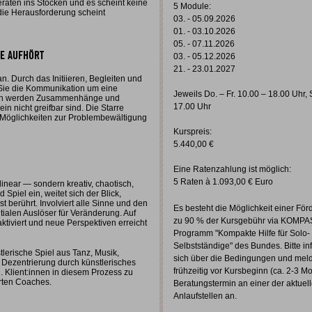
eraten ins Stocken und es scheint keine
5 Module:
ie Herausforderung scheint
03. - 05.09.2026
01. - 03.10.2026
05. - 07.11.2026
E AUFHÖRT
03. - 05.12.2026
21. - 23.01.2027
n. Durch das Initiieren, Begleiten und
 Sie die Kommunikation um eine
Jeweils Do. – Fr. 10.00 – 18.00 Uhr, 
 Tun werden Zusammenhänge und
17.00 Uhr
in nicht greifbar sind. Die Starre
e Möglichkeiten zur Problembewältigung
Kurspreis:
5.440,00 €
Eine Ratenzahlung ist möglich:
5 Raten à 1.093,00 € Euro
t linear — sondern kreativ, chaotisch,
 Spiel ein, weitet sich der Blick,
berührt. Involviert alle Sinne und den
Es besteht die Möglichkeit einer För
nitialen Auslöser für Veränderung. Auf
zu 90 % der Kursgebühr via KOMPA
iviert und neue Perspektiven erreicht
Programm "Kompakte Hilfe für Solo-
Selbstständige" des Bundes. Bitte in
tlerische Spiel aus Tanz, Musik,
sich über die Bedingungen und meld
e Dezentrierung durch künstlerisches
frühzeitig vor Kursbeginn (ca. 2-3 Mo
n. Klient:innen in diesem Prozess zu
erten Coaches.
Beratungstermin an einer der aktuel
Anlaufstellen an.