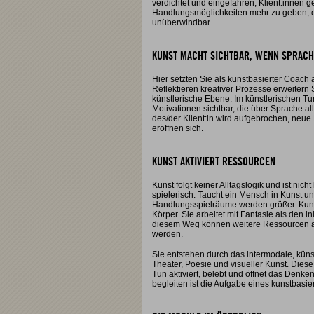
verdichtet und eingefahren, Klient:innen g
Handlungsmöglichkeiten mehr zu geben; d
unüberwindbar.
KUNST MACHT SICHTBAR, WENN SPRACH
Hier setzten Sie als kunstbasierter Coach a
Reflektieren kreativer Prozesse erweitern
künstlerische Ebene. Im künstlerischen
Motivationen sichtbar, die über Sprache alle
des/der Klient:in wird aufgebrochen, neu
eröffnen sich.
KUNST AKTIVIERT RESSOURCEN
Kunst folgt keiner Alltagslogik und ist nich
spielerisch. Taucht ein Mensch in Kunst und
Handlungsspielräume werden größer. Kunst 
Körper. Sie arbeitet mit Fantasie als den i
diesem Weg können weitere Ressourcen akt
werden.
Sie entstehen durch das intermodale, küns
Theater, Poesie und visueller Kunst. Dies
Tun aktiviert, belebt und öffnet das Denke
begleiten ist die Aufgabe eines kunstbasi