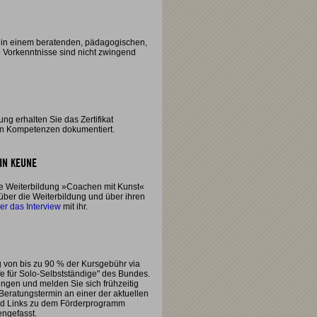
g in einem beratenden, pädagogischen,
e Vorkenntnisse sind nicht zwingend
ng erhalten Sie das Zertifikat
en Kompetenzen dokumentiert.
IN KEUNE
die Weiterbildung »Coachen mit Kunst«
über die Weiterbildung und über ihren
ier das Interview
mit ihr.
g von bis zu 90 % der Kursgebühr via
 für Solo-Selbstständige" des Bundes.
ungen und melden Sie sich frühzeitig
 Beratungstermin an einer der aktuellen
nd Links zu dem Förderprogramm
gefasst.