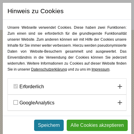
Hinweis zu Cookies
MERKLISTE (
0
)
Unsere Webseite verwendet Cookies. Diese haben zwei Funktionen:
Zum einen sind sie erforderlich für die grundlegende Funktionalität
unserer Website. Zum anderen können wir mit Hilfe der Cookies unsere
Inhalte für Sie immer weiter verbessern. Hierzu werden pseudonymisierte
/
/
/
Bildungsurlaub
Mehrtageskurse
Coaching & Organisationsentwicklung
PLUS KUNST
Daten von Website-Besuchern gesammelt und ausgewertet. Das
Einverständnis in die Verwendung der Cookies können Sie jederzeit
Arbeiten mit dem Triggertool
widerrufen. Weitere Informationen zu Cookies auf dieser Website finden
Sie in unserer
Datenschutzerklärung
und zu uns im
Impressum
.
Kreative Zugänge im Coaching
INHALT
Erforderlich
Entdecken Sie neue, ästhetisch-intuitive Zugänge für Ihre
Coachingpraxis! In diesem Kurs erweitern Sie Ihr methodisches
GoogleAnalytics
Repertoire um eine kreative, bildgestützte Technik: die Triggertool-
Coachingkarten. Diese verbinden systemisches Denken mit
künstlerisch inspirierten Impulsen – für neue Perspektiven, tiefere
Reflexion und frische Energie in Einzel- und Gruppensettings.
________
Speichern
Alle Cookies akzeptieren
Niederschwellig im Zugang – tief in der Wirkung: Die Triggertool-