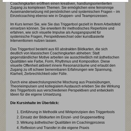
Coachingkarten eröffnen einen kreativen, handlungsorientierten
Zugang zu komplexen Themen. Sie ermöglichen eine feinsinnige
Auseinandersetzung mit persönlichen und systemischen Fragen – im
Einzelcoaching ebenso wie in Gruppen- und Teamprozessen.
Im Kurs lernen Sie, wie Sie das Triggertool gezielt in Ihrem Arbeitsfeld
einsetzen können. Sie erweitern Ihr methodisches Repertoire und
erfahren, wie sich visuelle Impulse als Ausgangspunkt für
systemische Fragen, Perspektivwechsel oder kunstbasierte
Interventionen nutzen lassen.
Das Triggertool besteht aus 60 abstrakten Bildkarten, die sich
deutlich von klassischen Coachingkarten abheben: Statt
gegenständlicher Motive arbeiten sie ausschließlich mit ästhetischen
Qualitäten wie Farbe, Form, Rhythmus und Komposition. Diese
visuelle Offenheit aktiviert innere Resonanzräume und erlaubt den
Zugang zu oft schwer benennbaren Erfahrungen wie Spannung,
Klarheit, Zerbrechlichkeit oder Fülle.
Durch eine abwechslungsreiche Mischung aus Praxisübungen,
Theorieimpulsen und kollegialem Austausch erleben Sie die Wirkung
des Triggertools aus verschiedenen Perspektiven und entwickeln
Ideen für die eigene Umsetzung.
Die Kursinhalte im Überblick:
Einführung in Methodik und Wirkprinzipien des Triggertools
Einsatz der Bildkarten im Einzel- und Gruppensetting
Wirkung ästhetischer Qualitäten im Coachingprozess
Reflexion und Transfer in die eigene Praxis