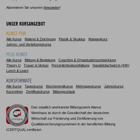
Abonnieren Sie unseren
Newsletter
!
UNSER KURSANGEBOT
KUNST PUR
Alle Kurse
Malerei & Zeichnung
Plastik & Skulptur
Mappenkurs
Jahres- und Vertiefungskurse
PLUS KUNST
Alle Kurse
Bildung & Begleitung
Coaching & Organisationsentwicklung
Theory U
Trauer & Verlust
Persönlichkeitsentfaltung
Handelsfachwirt:in (IHK)
Lunch & Learn
KURSFORMATE
Alle Kurse
Tageskurse
Wochenendkurse
Mehrtageskurse
Jahreskurse
Kursreihen
Zertifikatskurse
Bildungsurlaub
Das staatlich anerkannte Bildungswerk Alanus
Werkhaus ist durch die Gesellschaft der deutschen
Wirtschaft zur Förderung und Zertifizierung von
Qualitätssicherungssystemen in der beruflichen Bildung
(CERTQUA) zertifiziert.