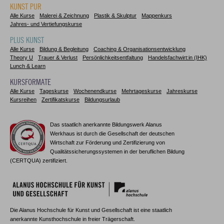
KUNST PUR
Alle Kurse
Malerei & Zeichnung
Plastik & Skulptur
Mappenkurs
Jahres- und Vertiefungskurse
PLUS KUNST
Alle Kurse
Bildung & Begleitung
Coaching & Organisationsentwicklung
Theory U
Trauer & Verlust
Persönlichkeitsentfaltung
Handelsfachwirt:in (IHK)
Lunch & Learn
KURSFORMATE
Alle Kurse
Tageskurse
Wochenendkurse
Mehrtageskurse
Jahreskurse
Kursreihen
Zertifikatskurse
Bildungsurlaub
Das staatlich anerkannte Bildungswerk Alanus
Werkhaus ist durch die Gesellschaft der deutschen
Wirtschaft zur Förderung und Zertifizierung von
Qualitätssicherungssystemen in der beruflichen Bildung
(CERTQUA) zertifiziert.
Die Alanus Hochschule für Kunst und Gesellschaft ist eine staatlich
anerkannte Kunsthochschule in freier Trägerschaft.