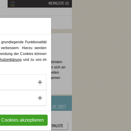
MERKLISTE (
0
)
ng
 grundlegende Funktionalität
 verbessern. Hierzu werden
rwendung der Cookies können
 professioneller Kompetenzen im
hutzerklärung
und zu uns im
m Mittelpunkt. Die Angebote verbinden
alen Fragestellungen
. Sie richten sich an
 Wandel und Lernprozessen begleiten
gige Workshops bis zu praxisbezogenen
sationsentwicklung
/
PLUS KUNST
03.09.2026
-
23.01.2027
e Cookies akzeptieren
ZUR MERKLISTE