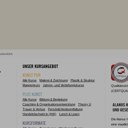
süberblick
UNSER KURSANGEBOT
KUNST PUR
Alle Kurse
Malerei & Zeichnung
Plastik & Skulptur
Mappenkurs
Jahres- und Vertiefungskurse
Qualitätssi
(CERTQUA) z
PLUS KUNST
Alle Kurse
Bildung & Begleitung
Coaching & Organisationsentwicklung
Theory U
Trauer & Verlust
Persönlichkeitsentfaltung
Handelsfachwirt:in (IHK)
Lunch & Learn
Die Alanus 
KURSFORMATE
eine staatli