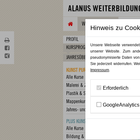
WEITERBILDUNG
TAGUNG
Hinweis zu Cook
PROFIL
Unsere Webseite verwendet C
KURSPROGRAMM
unserer Website. Zum ande
JAHRESÜBERBLICK
pseudonymisierte Daten von
Sie jederzeit widerrufen. We
KUNST PUR
Impressum
.
Alle Kurse
Malerei & Zeichnung
Erforderlich
Plastik & Skulptur
Mappenkurs
GoogleAnalytics
Jahres- und Vertiefungskurse
PLUS KUNST
Alle Kurse
Bildung & Begleitung