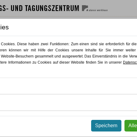
SHAUS
GÄSTEHAUS
GASTRO
AKTUELLES
KONTAKT
ies
PLUS KUNST / Coaching & Organisationsentwicklu
ookies. Diese haben zwei Funktionen: Zum einen sind sie erforderlich für die
ren können wir mit Hilfe der Cookies unsere Inhalte für Sie immer weiter
 Website-Besuchern gesammelt und ausgewertet. Das Einverständnis in die Ve
In der Kategorie Coaching und Organisationsentwicklung steht die Entwicklung
itere Informationen zu Cookies auf dieser Website finden Sie in unserer
Datensc
Coaching
, in der
Beratung
und in der
Gestaltung
von Veränderungsprozessen i
kreative, künstlerisch-orientierte Methoden mit
systemischen und organisation
Coaches, Berater:innen, Führungskräfte und alle, die Menschen oder Teams in
möchten. Die Formate reichen von zertifizierten Weiterbildungen über mehrtä
Intensivkursen.
KursNr 26.031
Bildungsurlaub
/
Zertifikatskurse
/
Coaching & Organi
Coachen mit Kunst
Speichern
All
Ausbildung zum kunstbasierten Coach