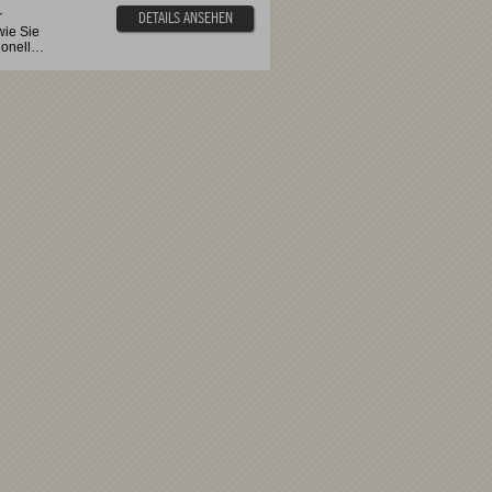
r
DETAILS ANSEHEN
wie Sie
sionell…